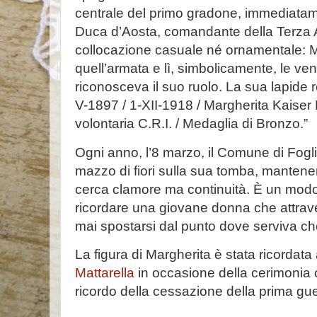
centrale del primo gradone, immediatam
Duca d’Aosta, comandante della Terza 
collocazione casuale né ornamentale: M
quell’armata e lì, simbolicamente, le v
riconosceva il suo ruolo. La sua lapide 
V-1897 / 1-XII-1918 / Margherita Kaiser 
volontaria C.R.I. / Medaglia di Bronzo.”
Ogni anno, l’8 marzo, il Comune di Fog
mazzo di fiori sulla sua tomba, manten
cerca clamore ma continuità. È un modo
ricordare una giovane donna che attrave
mai spostarsi dal punto dove serviva ch
La figura di Margherita è stata ricordat
Mattarella
in occasione della cerimonia c
ricordo della cessazione della prima gu