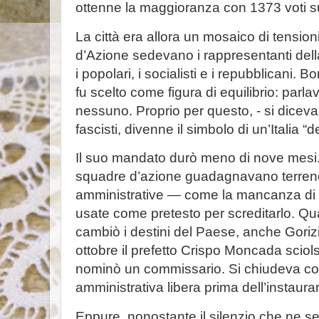
ottenne la maggioranza con 1373 voti s
La città era allora un mosaico di tensio
d’Azione sedevano i rappresentanti del
i popolari, i socialisti e i repubblicani. 
fu scelto come figura di equilibrio: parla
nessuno. Proprio per questo, - si diceva a
fascisti, divenne il simbolo di un’Italia 
Il suo mandato durò meno di nove mesi. 
squadre d’azione guadagnavano terreno, 
amministrative — come la mancanza di e
usate come pretesto per screditarlo. Q
cambiò i destini del Paese, anche Gorizia
ottobre il prefetto Crispo Moncada sciol
nominò un commissario. Si chiudeva cos
amministrativa libera prima dell’instaura
Eppure, nonostante il silenzio che ne s