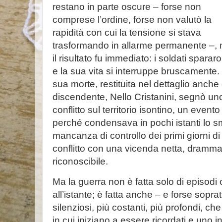
restano in parte oscure – forse non
comprese l’ordine, forse non valutò la
rapidità con cui la tensione si stava
trasformando in allarme permanente –,
il risultato fu immediato: i soldati sparar
e la sua vita si interruppe bruscamente.
sua morte, restituita nel dettaglio anche
discendente, Nello Cristanini, segnò uno 
conflitto sul territorio isontino, un evento
perché condensava in pochi istanti lo sm
mancanza di controllo dei primi giorni di 
conflitto con una vicenda netta, dramma
riconoscibile.
Ma la guerra non è fatta solo di episod
all’istante; è fatta anche – e forse soprat
silenziosi, più costanti, più profondi, 
in cui iniziano a essere ricordati e uno i