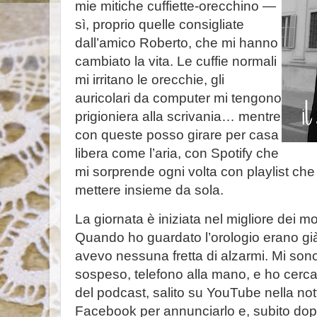
mie mitiche cuffiette-orecchino —
sì, proprio quelle consigliate
dall’amico Roberto, che mi hanno
cambiato la vita. Le cuffie normali
mi irritano le orecchie, gli
auricolari da computer mi tengono
prigioniera alla scrivania… mentre
con queste posso girare per casa
libera come l’aria, con Spotify che
mi sorprende ogni volta con playlist ch
mettere insieme da sola.
La giornata è iniziata nel migliore dei m
Quando ho guardato l’orologio erano gi
avevo nessuna fretta di alzarmi. Mi so
sospeso, telefono alla mano, e ho cercat
del podcast, salito su YouTube nella notte
Facebook per annunciarlo e, subito dopo