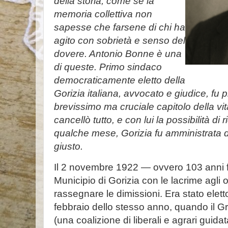
della storia, come se la
memoria collettiva non
sapesse che farsene di chi ha
agito con sobrietà e senso del
dovere. Antonio Bonne è una
di queste. Primo sindaco
democraticamente eletto della
Gorizia italiana, avvocato e giudice, fu 
brevissimo ma cruciale capitolo della vita
cancellò tutto, e con lui la possibilità d
qualche mese, Gorizia fu amministrata 
giusto.
Il 2 novembre 1922 — ovvero 103 anni 
Municipio di Gorizia con le lacrime agli o
rassegnare le dimissioni. Era stato elet
febbraio dello stesso anno, quando il G
(una coalizione di liberali e agrari gui