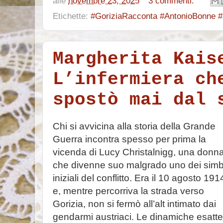
alle
novembre 23, 2025
3 commenti:
Etichette:
#GoriziaRacconta #AntonioBonne #
Margherita Kais
L’infermiera ch
spostò mai dal 
Chi si avvicina alla storia della Grande
Guerra incontra spesso per prima la
vicenda di Lucy Christalnigg, una donn
che divenne suo malgrado uno dei simb
iniziali del conflitto. Era il 10 agosto 191
e, mentre percorriva la strada verso
Gorizia, non si fermò all’alt intimato dai
gendarmi austriaci. Le dinamiche esatte