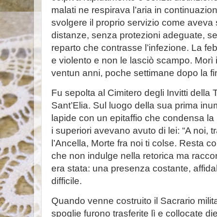
malati ne respirava l’aria in continuazi
svolgere il proprio servizio come aveva
distanze, senza protezioni adeguate, sen
reparto che contrasse l’infezione. La fe
e violento e non le lasciò scampo. Morì 
ventun anni, poche settimane dopo la fine
Fu sepolta al Cimitero degli Invitti della
Sant’Elia. Sul luogo della sua prima in
lapide con un epitaffio che condensa la 
i superiori avevano avuto di lei: “A noi, t
l’Ancella, Morte fra noi ti colse. Resta c
che non indulge nella retorica ma raccon
era stata: una presenza costante, affidab
difficile.
Quando venne costruito il Sacrario milita
spoglie furono trasferite lì e collocate di