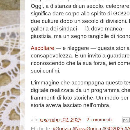
Oggi, a distanza di un secolo, celebrare 
significa dare corpo allo spirito di GO!2
due culture dopo un secolo di divisioni. M
galleria dei sindaci — là dove manca — 
giustizia, ma un segno tangibile di riconc
Ascoltare
— e rileggere — questa storia
consapevolezza. È un invito a guardare 
riconoscendo che la sua forza, ieri com
suoi confini.
L’immagine che accompagna questo test
digitale realizzata da un programma che 
frammenti di foto storiche. Un modo per r
storia aveva lasciato nell’ombra.
alle
novembre 02, 2025
2 commenti:
Etichette:
#Gorizia #NovaGorica #GO2025 #A