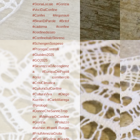
#StoriaLocale #Gorizia
#VociDalConfine
#Confini
#Argonauti
#BinariDiParole
#Britof
#cadorna
#confine
#confinedistato
#ConfineItaloSloveno
#SchengenSospeso
#ProrogaControlli
#Giubileo2025
#GO2025
#SicurezzaOAccoglienz
a #EuropaDeiPopoli
#crisi commercio
#CrisiClimatica
#CulturaSulConfine
#CulturaViva
#Diego
Kuzmin #CarloMarega
@prologo
#DonneCheSannoTrop
po #MemorieDiConfine
#Gorizia #Polazzo
#fashion
#fratelli Rusjan
#FriuliVeneziaGiulia
#FVG #Gorizia #Grado