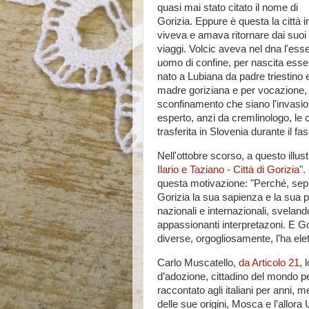
quasi mai stato citato il nome di
Gorizia. Eppure è questa la città i
viveva e amava ritornare dai suoi
viaggi. Volcic aveva nel dna l'ess
uomo di confine, per nascita ess
nato a Lubiana da padre triestino 
madre goriziana e per vocazione, ra
sconfinamento che siano l'invasio
esperto, anzi da cremlinologo, le
trasferita in Slovenia durante il f
Nell'ottobre scorso, a questo illus
Ilario e Taziano - Città di Gorizia
".
questa motivazione: "Perché, sepp
Gorizia la sua sapienza e la sua p
nazionali e internazionali, svelando
appassionanti interpretazoni. E Go
diverse, orgogliosamente, l’ha elett
Carlo Muscatello,
da Articolo 21
, 
d’adozione, cittadino del mondo pe
raccontato agli italiani per anni, me
delle sue origini, Mosca e l’allora