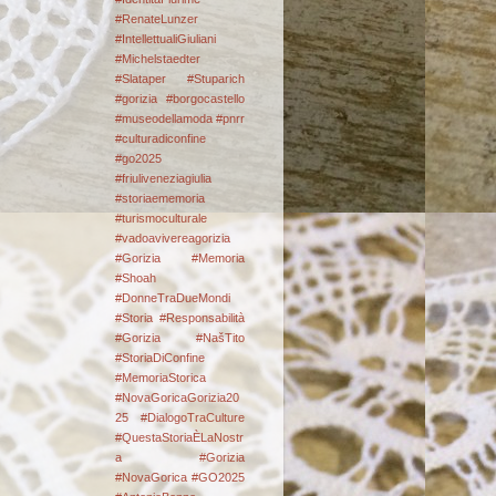
#RenateLunzer
#IntellettualiGiuliani
#Michelstaedter
#Slataper #Stuparich
#gorizia #borgocastello
#museodellamoda #pnrr
#culturadiconfine
#go2025
#friuliveneziagiulia
#storiaememoria
#turismoculturale
#vadoavivereagorizia
#Gorizia #Memoria
#Shoah
#DonneTraDueMondi
#Storia #Responsabilità
#Gorizia #NašTito
#StoriaDiConfine
#MemoriaStorica
#NovaGoricaGorizia20
25 #DialogoTraCulture
#QuestaStoriaÈLaNostr
a
#Gorizia
#NovaGorica #GO2025