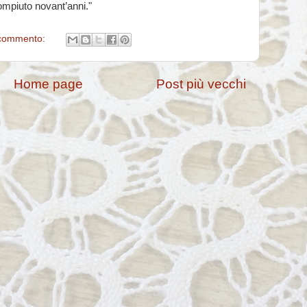
ompiuto novant’anni."
commento:
Home page
Post più vecchi