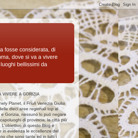
ia fosse considerata, di
mma, dove si va a vivere
 luoghi bellissimi da
A VIVERE A GORIZIA
ely Planet, il Friuli Venezia Giulia
elle dieci aree regionali top al
e Gorizia, nessuno lo può negare
i capoluoghi di provincia, la città più
e. L'obiettivo di questo Blog è
e in evidenza le eccellenze del
no che sono tante ed in tutti i