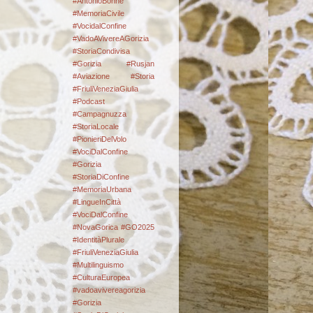
#AntonioBonne
#MemoriaCivile
#VocidalConfine
#VadoAVivereAGorizia
#StoriaCondivisa
#Gorizia #Rusjan
#Aviazione #Storia
#FriuliVeneziaGiulia
#Podcast
#Campagnuzza
#StoriaLocale
#PionieriDelVolo
#VociDalConfine
#Gorizia
#StoriaDiConfine
#MemoriaUrbana
#LingueInCittà
#VociDalConfine
#NovaGorica #GO2025
#IdentitàPlurale
#FriuliVeneziaGiulia
#Multilinguismo
#CulturaEuropea
#vadoavivereagorizia
#Gorizia