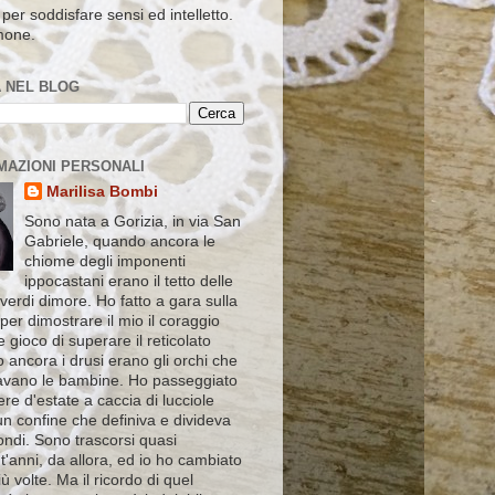
per soddisfare sensi ed intelletto.
mone.
 NEL BLOG
MAZIONI PERSONALI
Marilisa Bombi
Sono nata a Gorizia, in via San
Gabriele, quando ancora le
chiome degli imponenti
ippocastani erano il tetto delle
verdi dimore. Ho fatto a gara sulla
 per dimostrare il mio il coraggio
le gioco di superare il reticolato
 ancora i drusi erano gli orchi che
vano le bambine. Ho passeggiato
ere d'estate a caccia di lucciole
un confine che definiva e divideva
ndi. Sono trascorsi quasi
'anni, da allora, ed io ho cambiato
ù volte. Ma il ricordo di quel