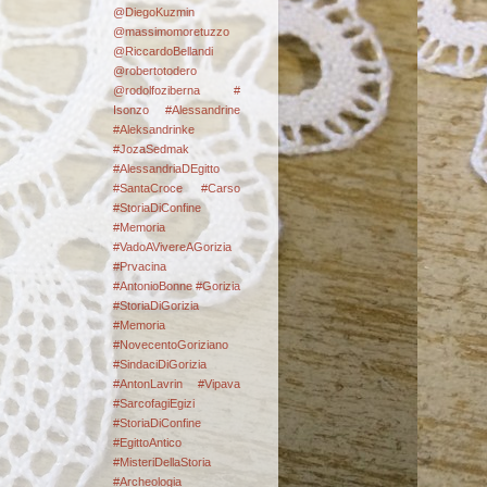
@DiegoKuzmin
@massimomoretuzzo
@RiccardoBellandi
@robertotodero
@rodolfoziberna
#
Isonzo
#Alessandrine
#Aleksandrinke
#JozaSedmak
#AlessandriaDEgitto
#SantaCroce #Carso
#StoriaDiConfine
#Memoria
#VadoAVivereAGorizia
#Prvacina
#AntonioBonne #Gorizia
#StoriaDiGorizia
#Memoria
#NovecentoGoriziano
#SindaciDiGorizia
#AntonLavrin #Vipava
#SarcofagiEgizi
#StoriaDiConfine
#EgittoAntico
#MisteriDellaStoria
#Archeologia