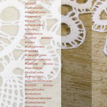
#GO2025
#TurismoLento
#ViaggiDalConfine
#ScoprireFVG
#ItinerariFVG
#gentediconfine
#carsolina
#giannimarizza
#GO2025
#GO2025
#Gorizia
#CulturaEuropea
#PaoloMieli
#DialoghiDiConfine
#VadoAVivereAGorizia
#Gorizia
#Gorizia
#PiazzaVittoria
#VociDalConfine #I
mieiPrimi70Anni
#GiovedìConLeAmiche
#GO2025
#Gorizia
#StoriaDiConfine
#Irredentismo
#PrimaGuerraMondiale
#ConfineOrientale
#IdentitàPlurime