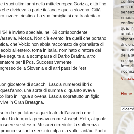
confine
 i suoi ultimi anni nella mitteleuropea Gorizia, città fino
nella 
 che divideva la parte italiana e quella slovena. Città
sensaz
a invece triestino. La sua famiglia si era trasferita a
rimaste
confin
qua, in
l ‘64 è inviato speciale, nel ‘68 corrispondente
amata 
Varsavia, Mosca. Non c’è evento, fra quelli che portano
signora
etica, che Volcic non abbia raccontato da giornalista di
di ciò 
suoi vi
colo all’estero, torna in Italia, nominato direttore del
della 
tive seguite alla scomparsa di Darko Bratina, altro
riscope
senatore per il Pds. Successivamente
fatto d
ngresso della Slovenia e di altri paesi dell’est
ricche
Visuali
on giocatore di scacchi. Lascia numerosi libri di
to quest’anno, una sorta di summa di quanto aveva
Home 
o libro in lingua slovena. Lascia soprattutto un figlio
 vive in Gran Bretagna.
to da spettatore a quei teatri dell’assurdo che il
tato. Un tempo la pensavo come Joseph Roth, al quale
oscere se stesso. Mi sarei ricreduto: la sofferenza
, produce soltanto sensi di colpa e a volte ilarità». Pochi