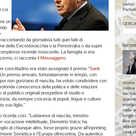
campi, 
n cui
Parlia
ere un
CERCA
endo
e
ccontando da giornalista tutti quei fatti di
ne della Cecoslovacchia o la Perestrojka o da super
INFOR
 complesse vicende moscovite. La famiglia si era
ascismo, ci racconta
il Messaggero
.
tre concittadino era stato assegnato il premio "
Santi
 Un premio arrivato, fortunatamente in tempo, con
ur non goriziano di nascita, ha voluto condividere con
nostre 
rofonda conoscenza della politica e delle relazioni
collina
 al pubblico originali prospettive di studio e
nel fol
rizia, da sempre crocevia di popoli, lingue e culture
quando
mangia
o suo figlio."
nelle s
lungo 
lo ricorda così. “Lubianese di nascita, triestino
due mo
r vocazione intellettuale, Demetrio Volcic ha
sessant
glio di chiunque altro, forse proprio grazie all’inprinting
casa pi
 Unione Sovietica e l’Europa oltrecortina. Da autentico