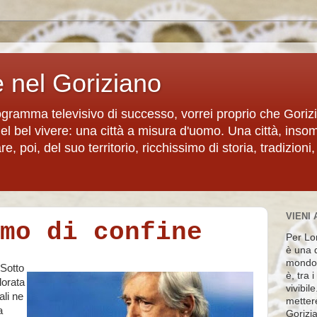
e nel Goriziano
rogramma televisivo di successo, vorrei proprio che Goriz
del bel vivere: una città a misura d'uomo. Una città, inso
, poi, del suo territorio, ricchissimo di storia, tradizioni,
VIENI 
mo di confine
Per Lon
è una d
mondo 
 Sotto
è, tra 
lorata
vivibil
uali ne
metter
a
Gorizia