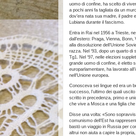
uomo di confine, ha scelto di vivere
a pochi anni fa tagliata da un muro
dov’era nata sua madre, il padre er
Lubiana durante il fascismo.
Entra in Rai nel 1956 a Trieste, ne
dall’estero: Praga, Vienna, Bonn, 
alla dissoluzione dell’Unione Sovi
razza. Nel ‘93, dopo un quarto di se
Tg1. Nel ‘97, nelle elezioni supple
grande uomo di confine, è eletto 
europarlamentare, ha lavorato all’i
nell’Unione europea.
Conosceva sei lingue ed era un bu
successo, l'ultimo dei quali usci
scritto in precedenza, primo e unic
che vive a Mosca e una figlia che
Disse una volta: «Sono sopravvissu
comunismo dell’Est ha rappresen
bastò un viaggio in Russia per con
altrui non aiuta a capire la propria