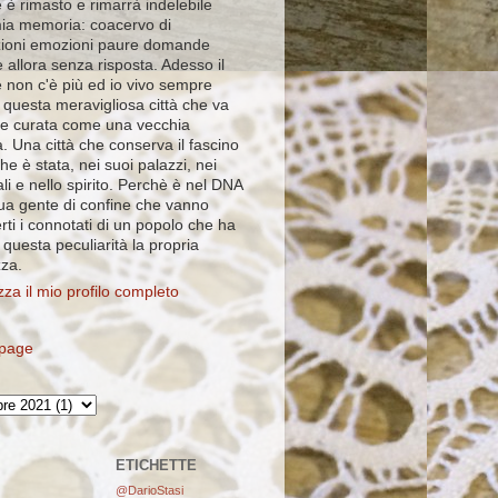
 è rimasto e rimarrà indelebile
mia memoria: coacervo di
ioni emozioni paure domande
 allora senza risposta. Adesso il
e non c'è più ed io vivo sempre
 questa meravigliosa città che va
e curata come una vecchia
. Una città che conserva il fascino
che è stata, nei suoi palazzi, nei
ali e nello spirito. Perchè è nel DNA
sua gente di confine che vanno
rti i connotati di un popolo che ha
i questa peculiarità la propria
zza.
zza il mio profilo completo
page
ETICHETTE
@DarioStasi