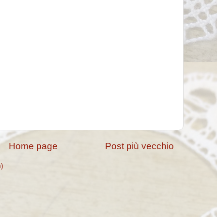
Home page
Post più vecchio
m)