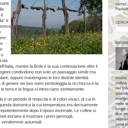
nanti
campi, 
Parlia
lla
 è
da" è
CERCA
erenza
e
ere
INFOR
se
he
 o
icola
ell'Italia, mentre la Brda è la sua continuazione oltre il
regioni condividono non solo un paesaggio simile ma
lare, eppure mantengono le loro distinte identità
nostre 
collina
ità di genere nei loro nomi simboleggia la ricchezza e la
nel fol
la terra e la lingua si intrecciano strettamente.
quando
mangia
 è un periodo di rinascita e di colori vivaci, di cui in
nelle s
 questa domenica la cui temperatura era decisamente
lungo 
prepotentemente dopo il riposo invernale. Le colline si
due mo
neti iniziano a mostrare i primi germogli,
sessant
e vendemmie autunnali.
casa pi