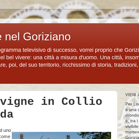
e nel Goriziano
rogramma televisivo di successo, vorrei proprio che Goriz
del bel vivere: una città a misura d'uomo. Una città, inso
, poi, del suo territorio, ricchissimo di storia, tradizioni,
VIENI 
vigne in Collio
Per Lon
è una d
da
mondo 
è, tra 
vivibil
ed uno
metter
 come
Gorizia