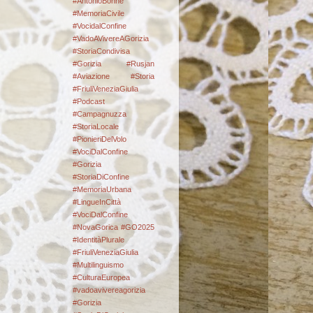
#AntonioBonne
#MemoriaCivile
#VocidalConfine
#VadoAVivereAGorizia
#StoriaCondivisa
#Gorizia #Rusjan
#Aviazione #Storia
#FriuliVeneziaGiulia
#Podcast
#Campagnuzza
#StoriaLocale
#PionieriDelVolo
#VociDalConfine
#Gorizia
#StoriaDiConfine
#MemoriaUrbana
#LingueInCittà
#VociDalConfine
#NovaGorica #GO2025
#IdentitàPlurale
#FriuliVeneziaGiulia
#Multilinguismo
#CulturaEuropea
#vadoavivereagorizia
#Gorizia