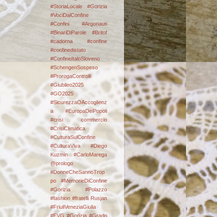
#StoriaLocale #Gorizia
#VociDalConfine
#Confini
#Argonauti
#BinariDiParole
#Britof
#cadorna
#confine
#confinedistato
#ConfineItaloSloveno
#SchengenSospeso
#ProrogaControlli
#Giubileo2025
#GO2025
#SicurezzaOAccoglienz
a #EuropaDeiPopoli
#crisi commercio
#CrisiClimatica
#CulturaSulConfine
#CulturaViva
#Diego
Kuzmin #CarloMarega
@prologo
#DonneCheSannoTrop
po #MemorieDiConfine
#Gorizia #Polazzo
#fashion
#fratelli Rusjan
#FriuliVeneziaGiulia
#FVG #Gorizia #Grado