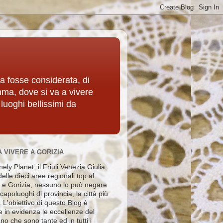
ia fosse considerata, di
mma, dove si va a vivere
 luoghi bellissimi da
A VIVERE A GORIZIA
ely Planet, il Friuli Venezia Giulia
elle dieci aree regionali top al
e Gorizia, nessuno lo può negare
i capoluoghi di provincia, la città più
e. L'obiettivo di questo Blog è
e in evidenza le eccellenze del
no che sono tante ed in tutti i