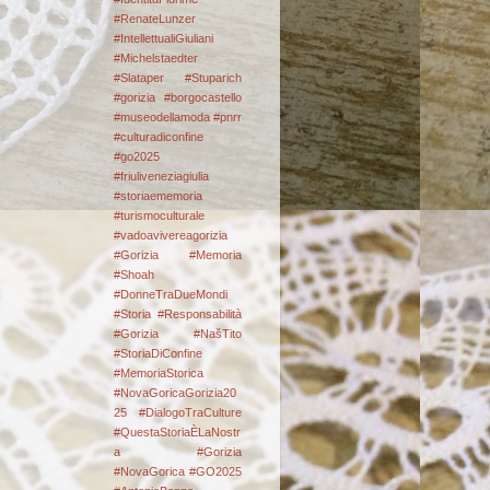
#RenateLunzer
#IntellettualiGiuliani
#Michelstaedter
#Slataper #Stuparich
#gorizia #borgocastello
#museodellamoda #pnrr
#culturadiconfine
#go2025
#friuliveneziagiulia
#storiaememoria
#turismoculturale
#vadoavivereagorizia
#Gorizia #Memoria
#Shoah
#DonneTraDueMondi
#Storia #Responsabilità
#Gorizia #NašTito
#StoriaDiConfine
#MemoriaStorica
#NovaGoricaGorizia20
25 #DialogoTraCulture
#QuestaStoriaÈLaNostr
a
#Gorizia
#NovaGorica #GO2025