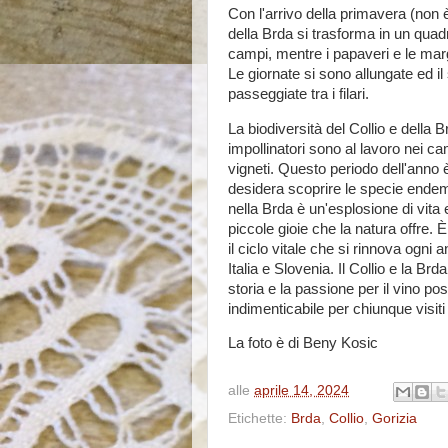
Con l'arrivo della primavera (non 
della Brda si trasforma in un quadro
campi, mentre i papaveri e le marg
Le giornate si sono allungate ed il
passeggiate tra i filari.
La biodiversità del Collio e della 
impollinatori sono al lavoro nei cam
vigneti. Questo periodo dell'anno è
desidera scoprire le specie endemi
nella Brda è un'esplosione di vita e
piccole gioie che la natura offre.
il ciclo vitale che si rinnova ogni
Italia e Slovenia. Il Collio e la B
storia e la passione per il vino p
indimenticabile per chiunque visiti
La foto è di Beny Kosic
alle
aprile 14, 2024
Etichette:
Brda
,
Collio
,
Gorizia