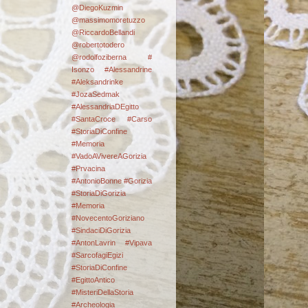
@DiegoKuzmin
@massimomoretuzzo
@RiccardoBellandi
@robertotodero
@rodolfoziberna
#
Isonzo
#Alessandrine
#Aleksandrinke
#JozaSedmak
#AlessandriaDEgitto
#SantaCroce #Carso
#StoriaDiConfine
#Memoria
#VadoAVivereAGorizia
#Prvacina
#AntonioBonne #Gorizia
#StoriaDiGorizia
#Memoria
#NovecentoGoriziano
#SindaciDiGorizia
#AntonLavrin #Vipava
#SarcofagiEgizi
#StoriaDiConfine
#EgittoAntico
#MisteriDellaStoria
#Archeologia