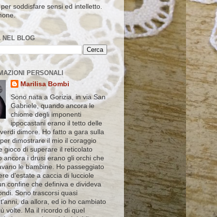
per soddisfare sensi ed intelletto.
mone.
 NEL BLOG
MAZIONI PERSONALI
Marilisa Bombi
Sono nata a Gorizia, in via San
Gabriele, quando ancora le
chiome degli imponenti
ippocastani erano il tetto delle
verdi dimore. Ho fatto a gara sulla
 per dimostrare il mio il coraggio
le gioco di superare il reticolato
 ancora i drusi erano gli orchi che
vano le bambine. Ho passeggiato
ere d'estate a caccia di lucciole
un confine che definiva e divideva
ndi. Sono trascorsi quasi
'anni, da allora, ed io ho cambiato
ù volte. Ma il ricordo di quel