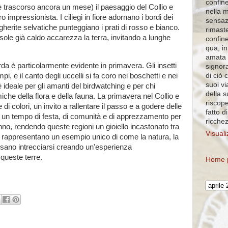
confine
è trascorso ancora un mese) il paesaggio del Collio e
nella 
 impressionista. I ciliegi in fiore adornano i bordi dei
sensaz
herite selvatiche punteggiano i prati di rosso e bianco.
rimaste
 sole già caldo accarezza la terra, invitando a lunghe
confin
qua, in
amata 
Brda è particolarmente evidente in primavera. Gli insetti
signora
di ciò 
pi, e il canto degli uccelli si fa coro nei boschetti e nei
suoi vi
 ideale per gli amanti del birdwatching e per chi
della 
che della flora e della fauna. La primavera nel Collio e
riscope
 di colori, un invito a rallentare il passo e a godere delle
fatto d
 È un tempo di festa, di comunità e di apprezzamento per
ricche
 anno, rendendo queste regioni un gioiello incastonato tra
Visuali
rda rappresentano un esempio unico di come la natura, la
ossano intrecciarsi creando un'esperienza
 queste terre.
Home 