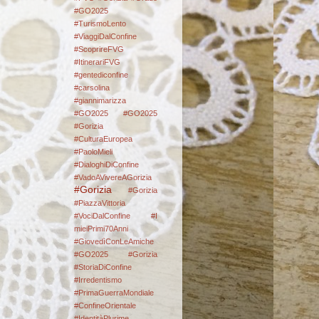
#GO2025
#TurismoLento
#ViaggiDalConfine
#ScoprireFVG
#ItinerariFVG
#gentediconfine
#carsolina
#giannimarizza
#GO2025
#GO2025
#Gorizia
#CulturaEuropea
#PaoloMieli
#DialoghiDiConfine
#VadoAVivereAGorizia
#Gorizia
#Gorizia
#PiazzaVittoria
#VociDalConfine #I
mieiPrimi70Anni
#GiovedìConLeAmiche
#GO2025
#Gorizia
#StoriaDiConfine
#Irredentismo
#PrimaGuerraMondiale
#ConfineOrientale
#IdentitàPlurime