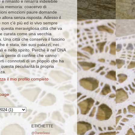
 è rimasto e rimarrà indelebile
mia memoria: coacervo di
ioni emozioni paure domande
 allora senza risposta. Adesso il
e non c'è più ed io vivo sempre
 questa meravigliosa città che va
e curata come una vecchia
. Una città che conserva il fascino
che è stata, nei suoi palazzi, nei
ali e nello spirito. Perchè è nel DNA
sua gente di confine che vanno
rti i connotati di un popolo che ha
i questa peculiarità la propria
zza.
zza il mio profilo completo
page
ETICHETTE
@DarioStasi