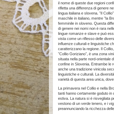
il nome di queste due regioni confi
rifletta una differenza di genere ne
lingua italiana e slovena. "Il Collio"
maschile in italiano, mentre "la Br
femminile in sloveno. Questa diff
di genere nei nomi non è rara nell
lingue romanze e slave e può ess
vista come un riflesso delle diver
influenze culturali e linguistiche c
caratterizzano la regione. Il Collio,
"Collio Goriziano", è una zona vin
situata nella parte nord-orientale d
confine in Slovenia. Entrambe le 
anche una tradizione vinicola seco
linguistiche e culturali. La divers
varietà di questa area unica, dove 
La primavera nel Collio e nella Brda
tanti hanno certamente goduto in
estiva. La natura si è risvegliata 
vestono di un verde tenero, e i vig
preannunciando la ricchezza dell