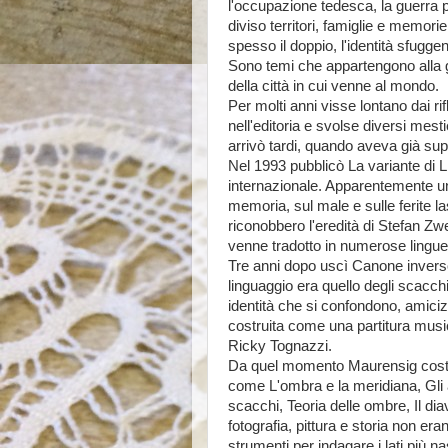
l'occupazione tedesca, la guerra p
diviso territori, famiglie e memori
spesso il doppio, l'identità sfugg
Sono temi che appartengono alla g
della città in cui venne al mondo.
Per molti anni visse lontano dai rifl
nell'editoria e svolse diversi mest
arrivò tardi, quando aveva già sup
Nel 1993 pubblicò La variante di 
internazionale. Apparentemente una
memoria, sul male e sulle ferite la
riconobbero l'eredità di Stefan Zwei
venne tradotto in numerose lingue
Tre anni dopo uscì Canone inverso
linguaggio era quello degli scacchi
identità che si confondono, amici
costruita come una partitura musi
Ricky Tognazzi.
Da quel momento Maurensig costru
come L'ombra e la meridiana, Gli 
scacchi, Teoria delle ombre, Il dia
fotografia, pittura e storia non er
strumenti per indagare i lati più 