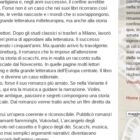
confine
artigiana e, negli anni successivi, il confine avrebbe
nella 
e. Forse non è un caso che nei suoi libri ricorrano così
sensaz
ente, le verità nascoste e i mondi che si sovrappongono.
rimaste
rande letteratura mitteleuropea, ma anche alla storia
confin
qua, in
ettori. Dopo gli studi classici si trasferì a Milano, lavorò
amata 
ieri prima di approdare alla letteratura. Il successo
signora
erato i cinquant'anni. Ma quando arrivò fu travolgente.
di ciò 
Lüneburg, il romanzo che lo impose all'attenzione
suoi vi
della 
 storia di scacchi, era in realtà un racconto sulla
riscope
sciate dal Novecento. In quelle pagine molti lettori
fatto d
g e della grande letteratura dell'Europa centrale. Il libro
ricche
 e divenne un caso editoriale.
Visuali
, forse il suo romanzo più amato. Se nella Variante il
, qui era la musica a guidare la narrazione. Violini,
zie ambigue, passioni e segreti compongono una storia
Home 
cale. Dal romanzo venne tratto anche un film diretto da
ì un'opera coerente e riconoscibile. Pubblicò romanzi
amanti fiamminghi, Vukovlad, L'arcangelo degli
volo nel cassetto e Il gioco degli dèi. Scacchi, musica,
ano mai semplici argomenti narrativi: diventavano
nascosti dell'animo umano.