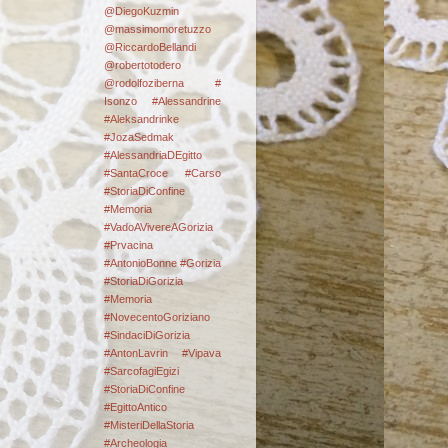
@DiegoKuzmin
@massimomoretuzzo
@RiccardoBellandi
@robertotodero
@rodolfoziberna
#
Isonzo
#Alessandrine
#Aleksandrinke
#JozaSedmak
#AlessandriaDEgitto
#SantaCroce #Carso
#StoriaDiConfine
#Memoria
#VadoAVivereAGorizia
#Prvacina
#AntonioBonne #Gorizia
#StoriaDiGorizia
#Memoria
#NovecentoGoriziano
#SindaciDiGorizia
#AntonLavrin #Vipava
#SarcofagiEgizi
#StoriaDiConfine
#EgittoAntico
#MisteriDellaStoria
#Archeologia