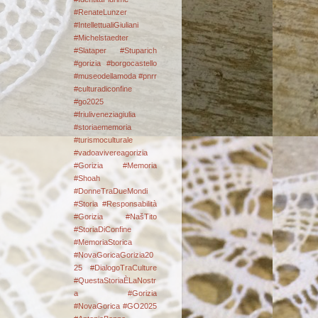
#RenateLunzer
#IntellettualiGiuliani
#Michelstaedter
#Slataper #Stuparich
#gorizia #borgocastello
#museodellamoda #pnrr
#culturadiconfine
#go2025
#friuliveneziagiulia
#storiaememoria
#turismoculturale
#vadoavivereagorizia
#Gorizia #Memoria
#Shoah
#DonneTraDueMondi
#Storia #Responsabilità
#Gorizia #NašTito
#StoriaDiConfine
#MemoriaStorica
#NovaGoricaGorizia20
25 #DialogoTraCulture
#QuestaStoriaÈLaNostr
a
#Gorizia
#NovaGorica #GO2025