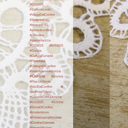
#GO2025
#TurismoLento
#ViaggiDalConfine
#ScoprireFVG
#ItinerariFVG
#gentediconfine
#carsolina
#giannimarizza
#GO2025
#GO2025
#Gorizia
#CulturaEuropea
#PaoloMieli
#DialoghiDiConfine
#VadoAVivereAGorizia
#Gorizia
#Gorizia
#PiazzaVittoria
#VociDalConfine #I
mieiPrimi70Anni
#GiovedìConLeAmiche
#GO2025
#Gorizia
#StoriaDiConfine
#Irredentismo
#PrimaGuerraMondiale
#ConfineOrientale
#IdentitàPlurime