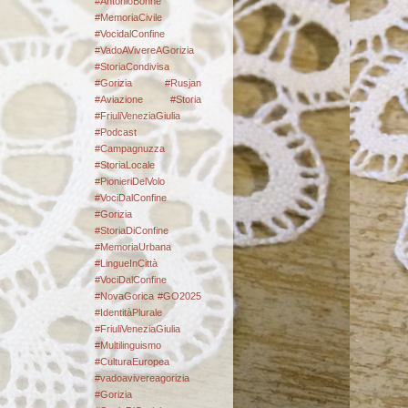
#AntonioBonne
#MemoriaCivile
#VocidalConfine
#VadoAVivereAGorizia
#StoriaCondivisa
#Gorizia #Rusjan
#Aviazione #Storia
#FriuliVeneziaGiulia
#Podcast
#Campagnuzza
#StoriaLocale
#PionieriDelVolo
#VociDalConfine
#Gorizia
#StoriaDiConfine
#MemoriaUrbana
#LingueInCittà
#VociDalConfine
#NovaGorica #GO2025
#IdentitàPlurale
#FriuliVeneziaGiulia
#Multilinguismo
#CulturaEuropea
#vadoavivereagorizia
#Gorizia