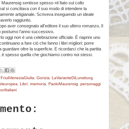
, Maurensig sentisse spesso «il fiato sul collo
al si conciliava con il suo modo di intendere la
ndamente artigianale. Scriveva inseguendo un ideale
 averlo raggiunto.
po aver consegnato all'editore il suo ultimo romanzo, Il
o postumo l'anno successivo.
lo oggi non è una celebrazione ufficiale. È riaprire uno
continuano a fare ciò che fanno i libri migliori: porre
guardare oltre la superficie. E ricordarci che la partita
e, è spesso quella che giochiamo contro noi stessi.
,
FriuliVeneziaGiulia
,
Gorizia
,
LaVarianteDiLuneburg
,
teleuropea
,
Libri
,
memoria
,
PaoloMaurensig
,
personaggi
toriItaliani
mento: