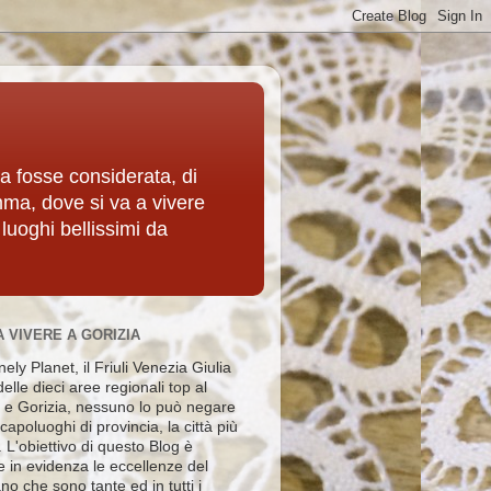
ia fosse considerata, di
mma, dove si va a vivere
 luoghi bellissimi da
A VIVERE A GORIZIA
ely Planet, il Friuli Venezia Giulia
elle dieci aree regionali top al
e Gorizia, nessuno lo può negare
i capoluoghi di provincia, la città più
e. L'obiettivo di questo Blog è
e in evidenza le eccellenze del
no che sono tante ed in tutti i