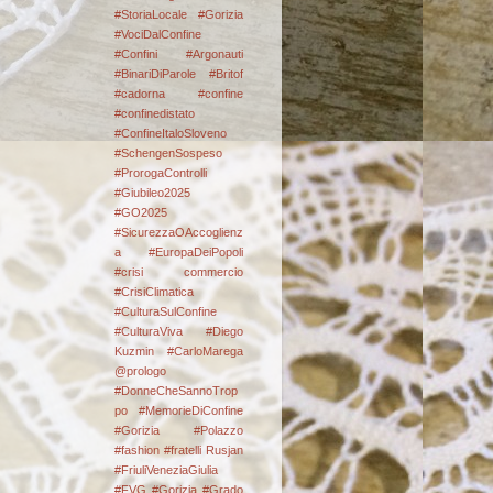
#StoriaLocale #Gorizia
#VociDalConfine
#Confini
#Argonauti
#BinariDiParole
#Britof
#cadorna
#confine
#confinedistato
#ConfineItaloSloveno
#SchengenSospeso
#ProrogaControlli
#Giubileo2025
#GO2025
#SicurezzaOAccoglienz
a #EuropaDeiPopoli
#crisi commercio
#CrisiClimatica
#CulturaSulConfine
#CulturaViva
#Diego
Kuzmin #CarloMarega
@prologo
#DonneCheSannoTrop
po #MemorieDiConfine
#Gorizia #Polazzo
#fashion
#fratelli Rusjan
#FriuliVeneziaGiulia
#FVG #Gorizia #Grado