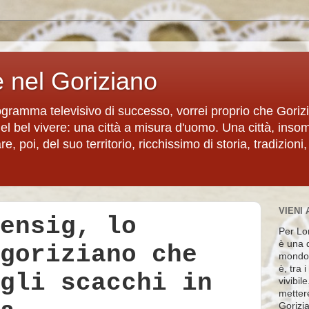
e nel Goriziano
rogramma televisivo di successo, vorrei proprio che Goriz
del bel vivere: una città a misura d'uomo. Una città, inso
, poi, del suo territorio, ricchissimo di storia, tradizioni,
VIENI 
ensig, lo
Per Lon
è una d
goriziano che
mondo 
è, tra 
gli scacchi in
vivibil
metter
Gorizia