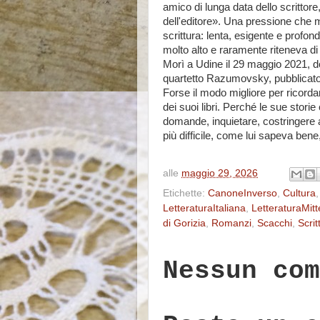
amico di lunga data dello scrittore
dell'editore». Una pressione che m
scrittura: lenta, esigente e profo
molto alto e raramente riteneva di
Morì a Udine il 29 maggio 2021, do
quartetto Razumovsky, pubblicat
Forse il modo migliore per ricordar
dei suoi libri. Perché le sue storie 
domande, inquietare, costringere a 
più difficile, come lui sapeva ben
alle
maggio 29, 2026
Etichette:
CanoneInverso
,
Cultura
LetteraturaItaliana
,
LetteraturaMit
di Gorizia
,
Romanzi
,
Scacchi
,
Scrit
Nessun com