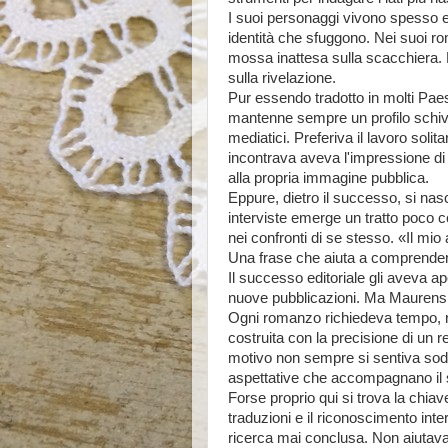
I suoi personaggi vivono spesso
identità che sfuggono. Nei suoi ro
mossa inattesa sulla scacchiera. È 
sulla rivelazione.
Pur essendo tradotto in molti Paes
mantenne sempre un profilo schivo
mediatici. Preferiva il lavoro solitar
incontrava aveva l'impressione di 
alla propria immagine pubblica.
Eppure, dietro il successo, si na
interviste emerge un tratto poco c
nei confronti di se stesso. «Il mi
Una frase che aiuta a comprendere
Il successo editoriale gli aveva a
nuove pubblicazioni. Ma Maurensig 
Ogni romanzo richiedeva tempo, ric
costruita con la precisione di un 
motivo non sempre si sentiva soddi
aspettative che accompagnano il
Forse proprio qui si trova la chiav
traduzioni e il riconoscimento inte
ricerca mai conclusa. Non aiutava 