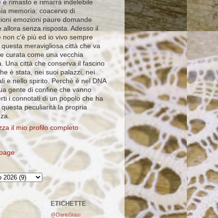
 è rimasto e rimarrà indelebile
mia memoria: coacervo di
ioni emozioni paure domande
 allora senza risposta. Adesso il
e non c'è più ed io vivo sempre
 questa meravigliosa città che va
e curata come una vecchia
. Una città che conserva il fascino
che è stata, nei suoi palazzi, nei
ali e nello spirito. Perchè è nel DNA
sua gente di confine che vanno
rti i connotati di un popolo che ha
i questa peculiarità la propria
zza.
zza il mio profilo completo
page
ETICHETTE
@DarioStasi