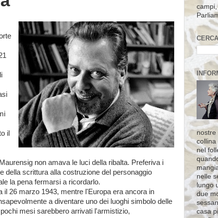
a
campi, 
Parlia
orte
CERCA
21
INFOR
i
asi
mi
nostre 
o il
collina
nel fol
quando
aurensig non amava le luci della ribalta. Preferiva i
mangia
ente della scrittura alla costruzione del personaggio
nelle s
le la pena fermarsi a ricordarlo.
lungo 
 il 26 marzo 1943, mentre l'Europa era ancora in
due mo
onsapevolmente a diventare uno dei luoghi simbolo delle
sessant
 pochi mesi sarebbero arrivati l'armistizio,
casa pi