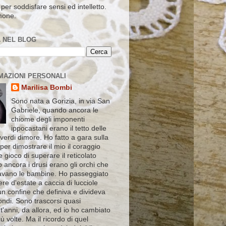
per soddisfare sensi ed intelletto.
mone.
 NEL BLOG
MAZIONI PERSONALI
Marilisa Bombi
Sono nata a Gorizia, in via San
Gabriele, quando ancora le
chiome degli imponenti
ippocastani erano il tetto delle
verdi dimore. Ho fatto a gara sulla
 per dimostrare il mio il coraggio
le gioco di superare il reticolato
 ancora i drusi erano gli orchi che
vano le bambine. Ho passeggiato
ere d'estate a caccia di lucciole
un confine che definiva e divideva
ndi. Sono trascorsi quasi
'anni, da allora, ed io ho cambiato
ù volte. Ma il ricordo di quel