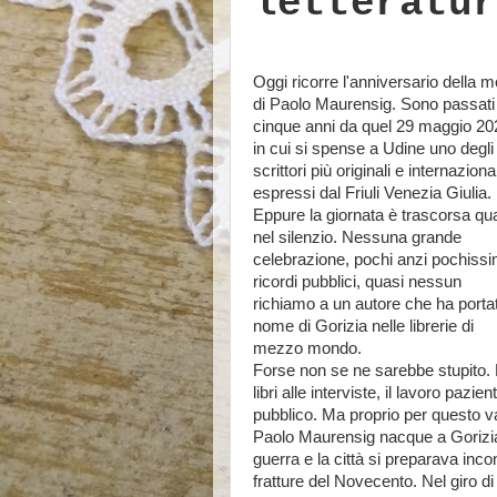
letteratur
Oggi ricorre l'anniversario della m
di Paolo Maurensig. Sono passati
cinque anni da quel 29 maggio 20
in cui si spense a Udine uno degli
scrittori più originali e internazional
espressi dal Friuli Venezia Giulia.
Eppure la giornata è trascorsa qu
nel silenzio. Nessuna grande
celebrazione, pochi anzi pochissi
ricordi pubblici, quasi nessun
richiamo a un autore che ha portat
nome di Gorizia nelle librerie di
mezzo mondo.
Forse non se ne sarebbe stupito. M
libri alle interviste, il lavoro pazi
pubblico. Ma proprio per questo va
Paolo Maurensig nacque a Gorizia
guerra e la città si preparava inc
fratture del Novecento. Nel giro di