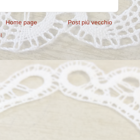
Home page
Post più vecchio
m)