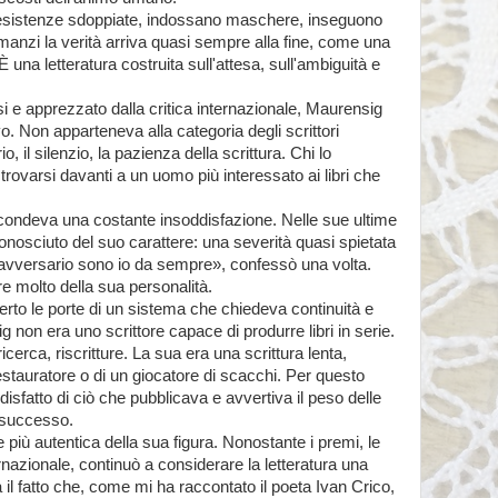
 esistenze sdoppiate, indossano maschere, inseguono
manzi la verità arriva quasi sempre alla fine, come una
una letteratura costruita sull'attesa, sull'ambiguità e
i e apprezzato dalla critica internazionale, Maurensig
. Non apparteneva alla categoria degli scrittori
io, il silenzio, la pazienza della scrittura. Chi lo
trovarsi davanti a un uomo più interessato ai libri che
scondeva una costante insoddisfazione. Nelle sue ultime
onosciuto del suo carattere: una severità quasi spietata
o avversario sono io da sempre», confessò una volta.
 molto della sua personalità.
perto le porte di un sistema che chiedeva continuità e
non era uno scrittore capace di produrre libri in serie.
erca, riscritture. La sua era una scrittura lenta,
restauratore o di un giocatore di scacchi. Per questo
sfatto di ciò che pubblicava e avvertiva il peso delle
 successo.
e più autentica della sua figura. Nonostante i premi, le
rnazionale, continuò a considerare la letteratura una
il fatto che, come mi ha raccontato il poeta Ivan Crico,