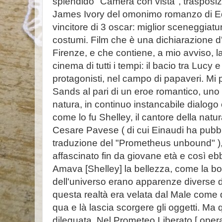
splendido "Camera con vista", trasposiz
James Ivory del omonimo romanzo di E
vincitore di 3 oscar: miglior sceneggiatu
costumi. Film che è una dichiarazione d'
Firenze, e che contiene, a mio avviso, l
cinema di tutti i tempi: il bacio tra Lucy
protagonisti, nel campo di papaveri. Mi
Sands al pari di un eroe romantico, uno sp
natura, in continuo instancabile dialog
come lo fu Shelley, il cantore della natur
Cesare Pavese ( di cui Einaudi ha pubb
traduzione del "Prometheus unbound" ),
affascinato fin da giovane età e così eb
Amava [Shelley] la bellezza, come la bontà
dell'universo erano apparenze diverse d
questa realtà era velata dal Male come
qua e là lascia scorgere gli oggetti. M
dileguata. Nel Prometeo Liberato [ opera 