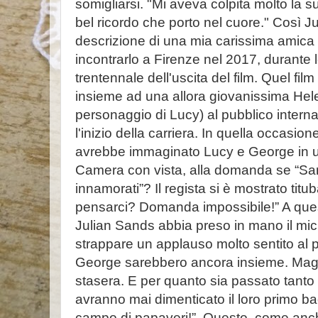
somigliarsi. "Mi aveva colpita molto la su
bel ricordo che porto nel cuore." Così J
descrizione di una mia carissima amica
incontrarlo a Firenze nel 2017, durante l
trentennale dell'uscita del film. Quel fil
insieme ad una allora giovanissima Hel
personaggio di Lucy) al pubblico inter
l'inizio della carriera. In quella occasio
avrebbe immaginato Lucy e George in un
Camera con vista, alla domanda se “Sa
innamorati”? Il regista si è mostrato ti
pensarci? Domanda impossibile!” A que
Julian Sands abbia preso in mano il mic
strappare un applauso molto sentito al p
George sarebbero ancora insieme. Magar
stasera. E per quanto sia passato tant
avranno mai dimenticato il loro primo ba
campo di papaveri!”. Questo, come anch