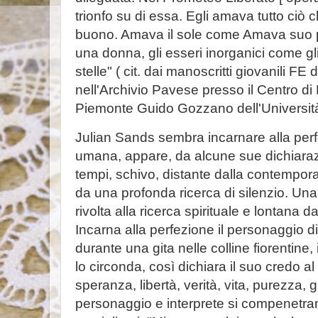
trionfo su di essa. Egli amava tutto ciò c
buono. Amava il sole come Amava suo 
una donna, gli esseri inorganici come gli 
stelle" ( cit. dai manoscritti giovanili F
nell'Archivio Pavese presso il Centro di L
Piemonte Guido Gozzano dell'Università 
Julian Sands sembra incarnare alla per
umana, appare, da alcune sue dichiarazi
tempi, schivo, distante dalla contempor
da una profonda ricerca di silenzio. Un
rivolta alla ricerca spirituale e lontana dai
Incarna alla perfezione il personaggio
durante una gita nelle colline fiorentine
lo circonda, così dichiara il suo credo al
speranza, libertà, verità, vita, purezza, 
personaggio e interprete si compenetran