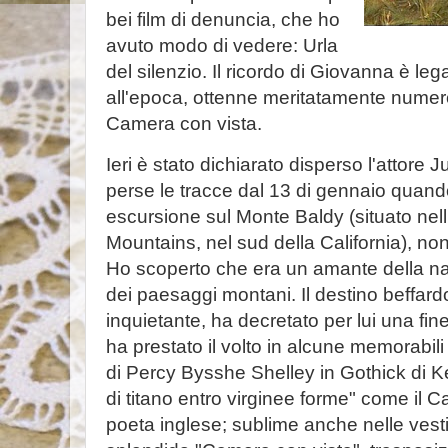
bei film di denuncia, che ho
avuto modo di vedere: Urla
del silenzio. Il ricordo di Giovanna è le
all'epoca, ottenne meritatamente numer
Camera con vista.
Ieri è stato dichiarato disperso l'attore J
perse le tracce dal 13 di gennaio quand
escursione sul Monte Baldy (situato nell
Mountains, nel sud della California), non
Ho scoperto che era un amante della nat
dei paesaggi montani. Il destino beffard
inquietante, ha decretato per lui una fi
ha prestato il volto in alcune memorabili 
di Percy Bysshe Shelley in Gothick di Ke
di titano entro virginee forme" come il Ca
poeta inglese; sublime anche nelle vest