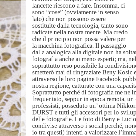
lancette riescono a fare. Insomma, ci
sono “cose” (ovviamente in senso
lato) che non possono essere
sostituite dalla tecnologia, tanto sono
radicate nella nostra mente. Ma credo
che il principio non possa valere per
la macchina fotografica. Il passaggio
dalla analogica alla digitale non ha solt
fotografia anche ai meno esperti; ma, nell
soprattutto reso possibile la condivisio
smetterò mai di ringraziare Beny Kosic e
attraverso le loro pagine Facebook pubbl
nostra regione, catturate con una capacità
Soprattutto perché di fotografia me ne 
frequentato, seppur in epoca remota, un 
professisti, posseduto un’ ottima Nikkor
DURST e tutti gli accessori per lo svilu
delle fotografie. Le foto di Beny e Luci
condivise attraverso i social perché, nono
io tra questi) intenti a valorizzare l’imma