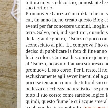
tuttora un vaso di coccio, nonostante le 
suo territorio.
Promuovere Gorizia è un diktat che mi 
cui, un anno fa, ho creato questo Blog ed
eventi per far conoscere uomini, luoghi e 
terra. Salvo, poi, indispettirmi, quando 
della grande guerra, l’Isonzo è poco cono
sconosciuto ai più.
La comprova l’ho a
deciso di pubblicare la foto di fine anno
luci e colori. Curiosa di scoprire quante
all’Isonzo, ho avuto l’amara sorpresa ch
promuove il suo corso. Per il resto, il n
esclusivamente agli avvenimenti della g
poco se teniamo conto che tutto il suo 
bellezza e ricchezza naturalistica, se pr
tutto il suo corso; come sarebbe logico
quindi, questo fiume le cui acque smera
e nel mondo. E, soprattutto,
impariamo a