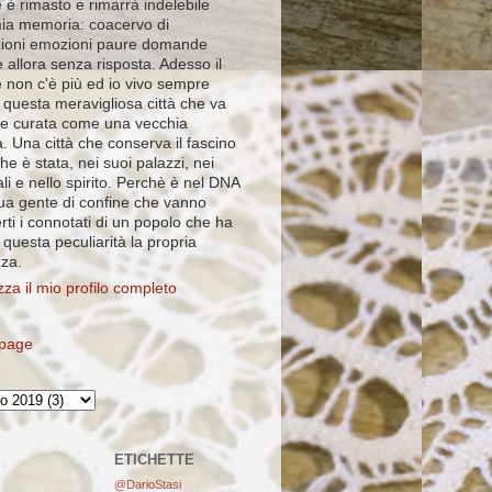
 è rimasto e rimarrà indelebile
mia memoria: coacervo di
ioni emozioni paure domande
 allora senza risposta. Adesso il
e non c'è più ed io vivo sempre
 questa meravigliosa città che va
e curata come una vecchia
. Una città che conserva il fascino
che è stata, nei suoi palazzi, nei
ali e nello spirito. Perchè è nel DNA
sua gente di confine che vanno
rti i connotati di un popolo che ha
i questa peculiarità la propria
zza.
zza il mio profilo completo
page
ETICHETTE
@DarioStasi