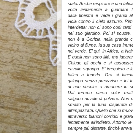
stata. Anche respirare è una fatica
volta lentamente a guardare f
dalla finestra e vede i grandi al
viola contro il cielo azzurro. Ri
interdetta: non ci sono così tanti li
nel suo giardino. Poi si scuote.
non è a Gorizia, nella grande 
vicino al fiume, la sua casa imm
nel verde. E’ qui, in Africa, a Nair
E quelli non sono lillà, ma jacara
Chiude gli occhi e si assopisce
cavallo sgroppa. E’ irrequieto e le
fatica a tenerlo. Ora si lanci
galoppo senza preavviso e lei 
di non riuscire a rimanere in se
Dal terreno riarso color mat
salgono nuvole di polvere. Non rie
smalto per la furia disperata di
all’impazzata. Quello che si muove
attraverso bianchi corridoi e grand
lentamente all’indietro. Attorno 
sempre più distante, finchè arriva 