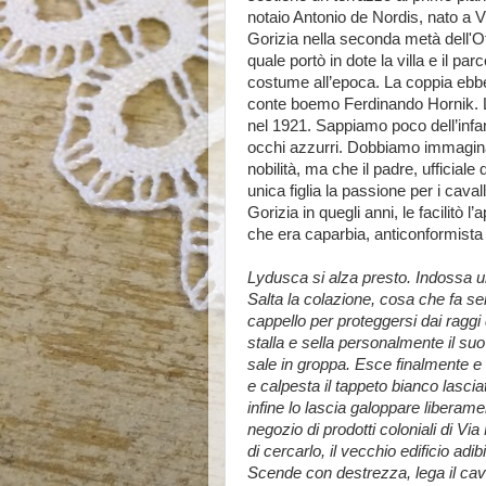
notaio Antonio de Nordis, nato a 
Gorizia nella seconda metà dell'O
quale portò in dote la villa e il pa
costume all’epoca. La coppia ebbe 
conte boemo Ferdinando Hornik. L
nel 1921. Sappiamo poco dell’infa
occhi azzurri. Dobbiamo immaginar
nobilità, ma che il padre, ufficiale
unica figlia la passione per i cava
Gorizia in quegli anni, le facilitò
che era caparbia, anticonformista
Lydusca si alza presto. Indossa 
Salta la colazione, cosa che fa s
cappello per proteggersi dai raggi
stalla e sella personalmente il su
sale in groppa. Esce finalmente e 
e calpesta il tappeto bianco lasciato 
infine lo lascia galoppare liberame
negozio di prodotti coloniali di Vi
di cercarlo, il vecchio edificio ad
Scende con destrezza, lega il cava