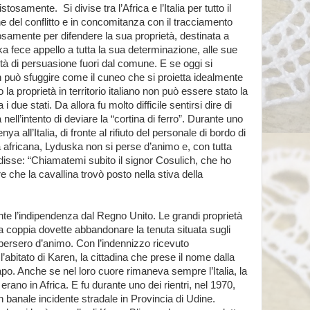
vistosamente.
Si divise tra l’Africa e l’Italia per tutto il
ne del conflitto e in concomitanza con il tracciamento
tosamente per difendere la sua proprietà, destinata a
uska fece appello a tutta la sua determinazione, alle sue
tà di persuasione fuori dal comune. E se oggi si
on può sfuggire come il cuneo che si proietta idealmente
la proprietà in territorio italiano non può essere stato la
i due stati. Da allora fu molto difficile sentirsi dire di
nell’intento di deviare la “cortina di ferro”. Durante uno
a all’Italia, di fronte al rifiuto del personale di bordo di
 africana, Lyduska non si perse d’animo e, con tutta
disse: “Chiamatemi subito il signor Cosulich, che ho
re che la cavallina trovò posto nella stiva della
nte l’indipendenza dal Regno Unito. Le grandi proprietà
a coppia dovette abbandonare la tenuta situata sugli
 persero d’animo. Con l’indennizzo ricevuto
’abitato di Karen, la cittadina che prese il nome dalla
po. Anche se nel loro cuore rimaneva sempre l’Italia, la
li erano in Africa. E fu durante uno dei rientri, nel 1970,
n banale incidente stradale in Provincia di Udine.