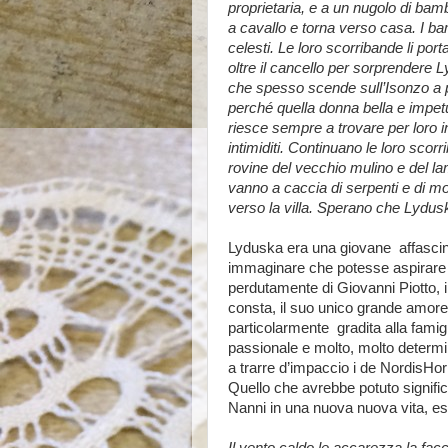
proprietaria, e a un nugolo di bamb
a cavallo e torna verso casa. I bam
celesti. Le loro scorribande li por
oltre il cancello per sorprendere
che spesso scende sull’Isonzo a pre
perché quella donna bella e impet
riesce sempre a trovare per loro i
intimiditi. Continuano le loro scorr
rovine del vecchio mulino e del lam
vanno a caccia di serpenti e di mo
verso la villa. Sperano che Lydusk
Lyduska era una giovane
affasci
immaginare che potesse aspirare 
perdutamente di Giovanni Piotto, i
consta, il suo unico grande amor
particolarmente
gradita alla fami
passionale e molto, molto determin
a trarre d’impaccio i de NordisHor
Quello che avrebbe potuto signific
Nanni in una nuova nuova vita, es