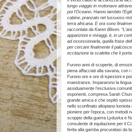
Il vento caldo le accarezza la fac
lungo viaggio in motonave attraver
poi l’Oceano. Hanno lambito l’Egit
cabine, pranzato nel lussuoso risto
terra africana. E ora sono finalment
raccontata da Karen Blixen. “L'aria
apparizioni e miraggi, è, in un cer
ad ossessionarla, quella frase dell
per cercare finalmente il palcosce
eccitazione la scaletta che li porta
Furono anni di scoperte, di emozion
piena affacciati alla savana, con i
Furono ore e ore di ispezioni e poi
maestranze. Impararono la lingua l
assiduamente l’esclusiva comunità b
esponenti, compresa Sarah Churchil
grande amica e che ospitò spesso 
nello sconfinato altopiano keniot
pioniere per l’epoca, con metodi na
scoppio della guerra Lyduska e Nan
consulente di equitazione per il C
ferita alla gamba procuratasi da 