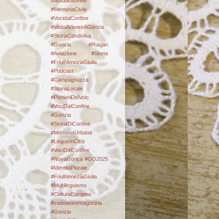
#AntonioBonne
#MemoriaCivile
#VocidalConfine
#VadoAVivereAGorizia
#StoriaCondivisa
#Gorizia #Rusjan
#Aviazione #Storia
#FriuliVeneziaGiulia
#Podcast
#Campagnuzza
#StoriaLocale
#PionieriDelVolo
#VociDalConfine
#Gorizia
#StoriaDiConfine
#MemoriaUrbana
#LingueInCittà
#VociDalConfine
#NovaGorica #GO2025
#IdentitàPlurale
#FriuliVeneziaGiulia
#Multilinguismo
#CulturaEuropea
#vadoavivereagorizia
#Gorizia