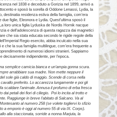
Vicenza nel 1838 e deceduto a Gorizia nel 1899, arrivò a
ttocento e sposò la sorella di Oddone Lenassi, Lydia, la
rco, destinatia residenza estiva della famiglia, com’era
due figlie, Eleonora e Lydia. Quest’ultima sposò il
a loro unica figlia Lyduska de Nordis Hornik nacque
nzia e dell’adolescenza di questa ragazza dai magnetici
e che sia stata educata secondo le rigide regole della
 dell’Imperial Regio esercito, abbia inculcato nella sua
lli e che la sua famiglia multilingue, com’era frequente a
 l’apprendimento di numerosi idiomi stranieri. Sappiamo
 e decisamente indipendente, per l’epoca.
una semplice camicia bianca e un’ampia gonna scura.
empre arrabbiare sua madre. Non mette neppure il
 del sole già caldo di maggio. Scende di corsa nella
o cavallo preferito. Lo accarezza lungamente e poi gli
fa scaldare l’animale. Annusa il profumo di erba fresca
dai petali dei fiori di ciliegio.
Poi lo incita al trotto e
nte. Raggiunge in breve l’abitato di Salcano. Va al
a Montesanto al numero 258 (se volete togliervi lo sfizio
ibito a emporio è oggi al numero 55 di via IX. Corps).
llo alla staccionata, sorride a nonna Marjuta, la