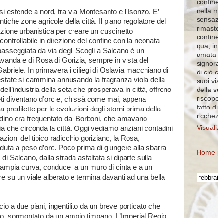
confine
nella 
si estende a nord, tra via Montesanto e l’Isonzo. E’
sensaz
antiche zone agricole della città. Il piano regolatore del
rimaste
zione urbanistica per creare un cuscinetto
confin
ontrollabile in direzione del confine con la neonata
qua, in
asseggiata da via degli Scogli a Salcano è un
amata 
vanda e di Rosa di Gorizia, sempre in vista del
signora
abriele. In primavera i ciliegi di Oslavia macchiano di
di ciò 
D’estate si cammina annusando la fragranza viola della
suoi vi
 dell’industria della seta che prosperava in città, offrono
della 
riscope
gneti diventano d’oro e, chissà come mai, appena
fatto d
 predilette per le evoluzioni degli storni prima della
ricche
tadino era frequentato dai Borboni, che amavano
Visuali
ia che circonda la città. Oggi vediamo anziani contadini
azioni del tipico radicchio goriziano, la Rosa,
duta a peso d’oro. Poco prima di giungere alla sbarra
Home 
 di Salcano, dalla strada asfaltata si diparte sulla
n’ampia curva, conduce
a un muro di cinta e a un
pre su un viale alberato e termina davanti ad una bella
cio a due piani, ingentilito da un breve porticato che
no, sormontato da un ampio timpano. L’Imperial Regio