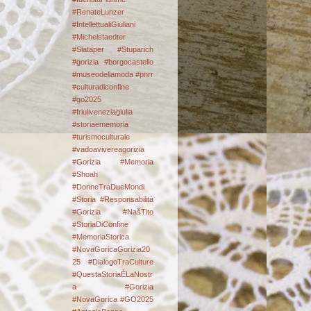
#RenateLunzer
#IntellettualiGiuliani
#Michelstaedter
#Slataper #Stuparich
#gorizia #borgocastello
#museodellamoda #pnrr
#culturadiconfine
#go2025
#friuliveneziagiulia
#storiaememoria
#turismoculturale
#vadoavivereagorizia
#Gorizia #Memoria
#Shoah
#DonneTraDueMondi
#Storia #Responsabilità
#Gorizia #NašTito
#StoriaDiConfine
#MemoriaStorica
#NovaGoricaGorizia20
25 #DialogoTraCulture
#QuestaStoriaÈLaNostr
a
#Gorizia
#NovaGorica #GO2025