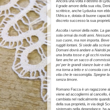
Ancora una volta il destino di Lyd
il grade amore della sua vita, De
scrittrice, anche Lyduska non ebb
l’Africa e, dotata di buone capacità
discreto successo la sua propriet
Ascolta i rumori della notte. La ga
sola ormai da molti anni. Nessuno 
suo cuore, ma non importa. Beve un
ruggiti lontani. Si siede alla scriv
Domani dovrà andare a Nairobi per
una brutta tosse e gli occhi rovin
fare anche un sacco di commission
po’ per le grandi stanze buie e si
ma torna a letto e si consola con 
vita che le rassomiglia. Spegne la 
senza timore.
Romano Facca è un ragazzone alto e
viene ad accogliermi al cancello, è
cambiata nel radicalmente quando 
della sua proprietà, in via degli Sc
sistemato nella dependance, ha ac