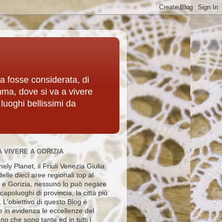
ia fosse considerata, di
mma, dove si va a vivere
 luoghi bellissimi da
A VIVERE A GORIZIA
ely Planet, il Friuli Venezia Giulia
elle dieci aree regionali top al
e Gorizia, nessuno lo può negare
i capoluoghi di provincia, la città più
e. L'obiettivo di questo Blog è
e in evidenza le eccellenze del
no che sono tante ed in tutti i