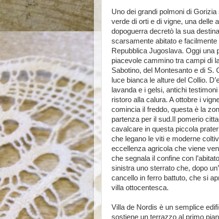
Uno dei grandi polmoni di Gorizia 
verde di orti e di vigne, una delle 
dopoguerra decretò la sua destina
scarsamente abitato e facilmente c
Repubblica Jugoslava. Oggi una p
piacevole cammino tra campi di la
Sabotino, del Montesanto e di S. G
luce bianca le alture del Collio. 
lavanda e i gelsi, antichi testimoni
ristoro alla calura. A ottobre i vi
comincia il freddo, questa è la zona
partenza per il sud.Il pomerio cit
cavalcare in questa piccola prater
che legano le viti e moderne coltiv
eccellenza agricola che viene ven
che segnala il confine con l’abitato
sinistra uno sterrato che, dopo u
cancello in ferro battuto, che si a
villa ottocentesca.
Villa de Nordis è un semplice edifi
sostiene un terrazzo al primo pia