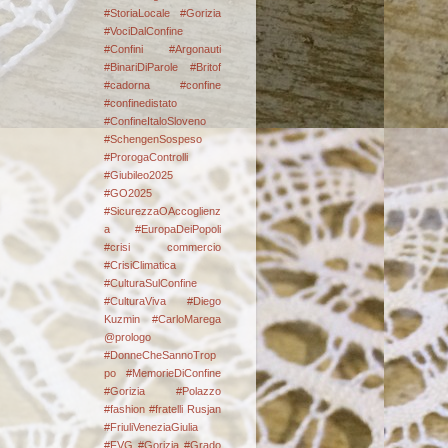
#StoriaLocale #Gorizia
#VociDalConfine
#Confini
#Argonauti
#BinariDiParole
#Britof
#cadorna
#confine
#confinedistato
#ConfineItaloSloveno
#SchengenSospeso
#ProrogaControlli
#Giubileo2025
#GO2025
#SicurezzaOAccoglienz
a #EuropaDeiPopoli
#crisi commercio
#CrisiClimatica
#CulturaSulConfine
#CulturaViva
#Diego
Kuzmin #CarloMarega
@prologo
#DonneCheSannoTrop
po #MemorieDiConfine
#Gorizia #Polazzo
#fashion
#fratelli Rusjan
#FriuliVeneziaGiulia
#FVG #Gorizia #Grado