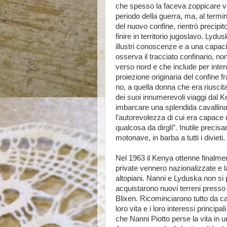
che spesso la faceva zoppicare 
periodo della guerra, ma, al termi
del nuovo confine, rientrò precipi
finire in territorio jugoslavo. Lyd
illustri conoscenze e a una capaci
osserva il tracciato confinario, n
verso nord e che include per intero 
proiezione originaria del confine fra 
no, a quella donna che era riuscita 
dei suoi innumerevoli viaggi dal Keny
imbarcare una splendida cavallina
l’autorevolezza di cui era capace 
qualcosa da dirgli”. Inutile precisa
motonave, in barba a tutti i divieti.
Nel 1963 il Kenya ottenne finalme
private vennero nazionalizzate e l
altopiani. Nanni e Lyduska non si
acquistarono nuovi terreni presso l
Blixen. Ricominciarono tutto da ca
loro vita e i loro interessi principa
che Nanni Piotto perse la vita in u