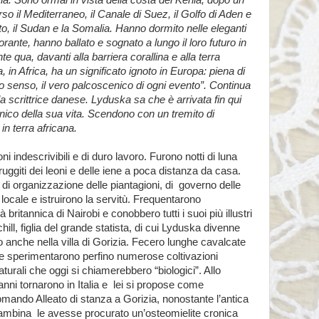
cia. Sono ormai in vista della costa del Kenia, dopo un
so il Mediterraneo, il Canale di Suez, il Golfo di Aden e
to, il Sudan e la Somalia. Hanno dormito nelle eleganti
rante, hanno ballato e sognato a lungo il loro futuro in
e qua, davanti alla barriera corallina e alla terra
, in Africa, ha un significato ignoto in Europa: piena di
to senso, il vero palcoscenico di ogni evento”. Continua
a scrittrice danese. Lyduska sa che è arrivata fin qui
nico della sua vita. Scendono con un tremito di
 in terra africana.
i indescrivibili e di duro lavoro. Furono notti di luna
 ruggiti dei leoni e delle iene a poca distanza da casa.
 di organizzazione delle piantagioni, di
governo delle
ocale e istruirono la servitù. Frequentarono
ritannica di Nairobi e conobbero tutti i suoi più illustri
l, figlia del grande statista, di cui Lyduska divenne
anche nella villa di Gorizia. Fecero lunghe cavalcate
a e sperimentarono perfino numerose coltivazioni
turali che oggi si chiamerebbero “biologici”. Allo
ni tornarono in Italia e
lei si propose come
omando Alleato di stanza a Gorizia, nonostante l’antica
bambina
le avesse procurato un’osteomielite cronica