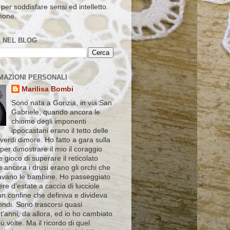
per soddisfare sensi ed intelletto.
mone.
 NEL BLOG
MAZIONI PERSONALI
Marilisa Bombi
Sono nata a Gorizia, in via San
Gabriele, quando ancora le
chiome degli imponenti
ippocastani erano il tetto delle
verdi dimore. Ho fatto a gara sulla
 per dimostrare il mio il coraggio
le gioco di superare il reticolato
 ancora i drusi erano gli orchi che
vano le bambine. Ho passeggiato
ere d'estate a caccia di lucciole
un confine che definiva e divideva
ndi. Sono trascorsi quasi
'anni, da allora, ed io ho cambiato
ù volte. Ma il ricordo di quel