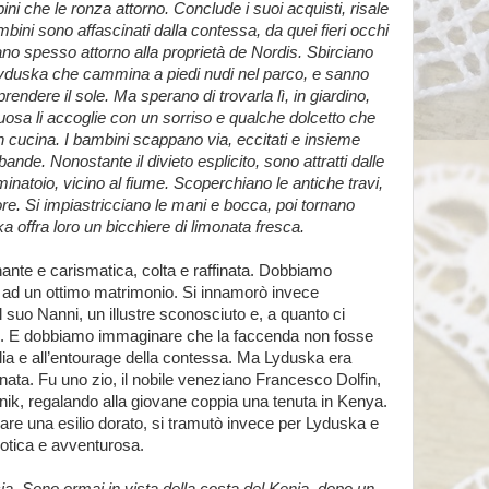
ini che le ronza attorno. Conclude i suoi acquisti, risale
bini sono affascinati dalla contessa, da quei fieri occhi
tano spesso attorno alla proprietà de Nordis. Sbirciano
 Lyduska che cammina a piedi nudi nel parco, e sanno
ndere il sole. Ma sperano di trovarla lì, in giardino,
uosa li accoglie con un sorriso e qualche dolcetto che
n cucina. I bambini scappano via, eccitati e insieme
ibande. Nonostante il divieto esplicito, sono attratti dalle
inatoio, vicino al fiume. Scoperchiano le antiche travi,
re. Si impiastricciano le mani e bocca, poi tornano
a offra loro un bicchiere di limonata fresca.
nante e carismatica, colta e raffinata. Dobbiamo
ad un ottimo matrimonio. Si innamorò invece
l suo Nanni, un illustre sconosciuto e, a quanto ci
e. E dobbiamo immaginare che la faccenda non fosse
glia e all’entourage della contessa. Ma Lyduska era
ata. Fu uno zio, il nobile veneziano Francesco Dolfin,
nik, regalando alla giovane coppia una tenuta in Kenya.
are una esilio dorato, si tramutò invece per Lyduska e
otica e avventurosa.