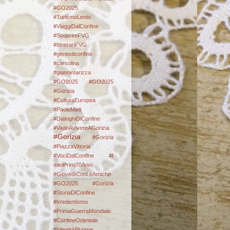
#GO2025
#TurismoLento
#ViaggiDalConfine
#ScoprireFVG
#ItinerariFVG
#gentediconfine
#carsolina
#giannimarizza
#GO2025
#GO2025
#Gorizia
#CulturaEuropea
#PaoloMieli
#DialoghiDiConfine
#VadoAVivereAGorizia
#Gorizia
#Gorizia
#PiazzaVittoria
#VociDalConfine #I
mieiPrimi70Anni
#GiovedìConLeAmiche
#GO2025
#Gorizia
#StoriaDiConfine
#Irredentismo
#PrimaGuerraMondiale
#ConfineOrientale
#IdentitàPlurime