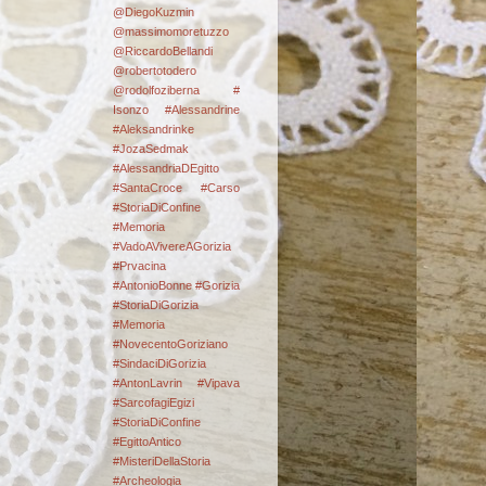
@DiegoKuzmin
@massimomoretuzzo
@RiccardoBellandi
@robertotodero
@rodolfoziberna
#
Isonzo
#Alessandrine
#Aleksandrinke
#JozaSedmak
#AlessandriaDEgitto
#SantaCroce #Carso
#StoriaDiConfine
#Memoria
#VadoAVivereAGorizia
#Prvacina
#AntonioBonne #Gorizia
#StoriaDiGorizia
#Memoria
#NovecentoGoriziano
#SindaciDiGorizia
#AntonLavrin #Vipava
#SarcofagiEgizi
#StoriaDiConfine
#EgittoAntico
#MisteriDellaStoria
#Archeologia