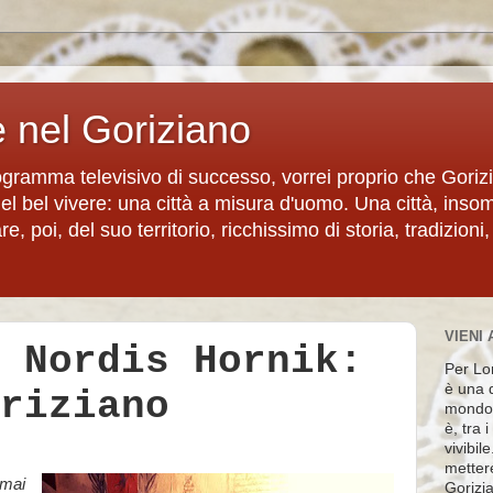
e nel Goriziano
rogramma televisivo di successo, vorrei proprio che Goriz
del bel vivere: una città a misura d'uomo. Una città, inso
, poi, del suo territorio, ricchissimo di storia, tradizioni,
VIENI 
 Nordis Hornik:
Per Lon
è una d
riziano
mondo 
è, tra 
vivibil
metter
mai
Gorizia