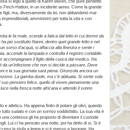
uska si legò a quello di Karen Blixen, che pure perdette
nis Finch-Hatton, in un incidente aereo. Come la grande
e figli, ma, diversamente da lei, non abbandonò mai
 imprenditoriali, amministrò per tutta la vita e con
à.
mba le fa male, scende a fatica dal letto in cui dorme da
ha più sostituito Nanni, dentro quel grande letto e nel
 sorso d’acqua, si affaccia alla finestra e sente i
ania, accende la lampada e controlla il registro contabile.
 accompagnare il figlio della cuoca dal medico. Ha
ati da un’infezione che non si decide a passare. Deve
i e la sua giornata sarà piena. Gironzola ancora un
lenziose. La gamba duole, ma c’è abituata. Si sente sola
il suo pensiero felice, quello di vivere pienamente una
luce nella fresca notte africana e attende il sonno
 atletico. Ha appena finito di potare gli olivi, quando
 tutto sudato e con un sorriso soddisfatto. La sua vita è
una contessa gli ha proposto di diventare il custode
ogli. Lui ci ha pensato una notte, poi ha detto di si. Si è
ceso la stufa a legna e si è messo a lavorare. Ha