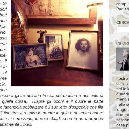
. Si
campi, 
Parlia
uori
beri
mane
CERCA
llà,
 No,
casa
INFOR
ersa
obi.
nde.
. Il
i fa
a al
teme
nostre 
collina
lla.
nel fol
tone
quando
sce a gioire dell’aria fresca del mattino e del cielo di
mangia
 quella corsa.
Riapre gli occhi e il cuore le batte
nelle s
 facendola sobbalzare è il suo letto d’ospedale che fila
lungo 
i finestre. Il respiro le muore in gola e si sente cadere
due mo
le luci si smorzano, le voci sbiadiscono in un mormorio
sessant
finalmente il buio
.
casa pi