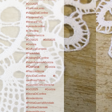
#GO2025
#TurismoLento
#ViaggiDalConfine
#ScoprireFVG
#ItinerariFVG
#gentediconfine
#carsolina
#giannimarizza
#GO2025
#GO2025
#Gorizia
#CulturaEuropea
#PaoloMieli
#DialoghiDiConfine
#VadoAVivereAGorizia
#Gorizia
#Gorizia
#PiazzaVittoria
#VociDalConfine #I
mieiPrimi70Anni
#GiovedìConLeAmiche
#GO2025
#Gorizia
#StoriaDiConfine
#Irredentismo
#PrimaGuerraMondiale
#ConfineOrientale
#IdentitàPlurime