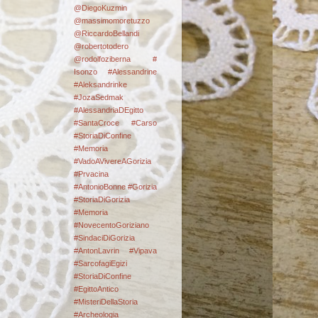
@DiegoKuzmin
@massimomoretuzzo
@RiccardoBellandi
@robertotodero
@rodolfoziberna
#
Isonzo
#Alessandrine
#Aleksandrinke
#JozaSedmak
#AlessandriaDEgitto
#SantaCroce #Carso
#StoriaDiConfine
#Memoria
#VadoAVivereAGorizia
#Prvacina
#AntonioBonne #Gorizia
#StoriaDiGorizia
#Memoria
#NovecentoGoriziano
#SindaciDiGorizia
#AntonLavrin #Vipava
#SarcofagiEgizi
#StoriaDiConfine
#EgittoAntico
#MisteriDellaStoria
#Archeologia