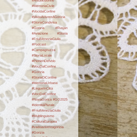
#AntonioBonne
#MemoriaCivile
#VocidalConfine
#VadoAVivereAGorizia
#StoriaCondivisa
#Gorizia #Rusjan
#Aviazione #Storia
#FriuliVeneziaGiulia
#Podcast
#Campagnuzza
#StoriaLocale
#PionieriDelVolo
#VociDalConfine
#Gorizia
#StoriaDiConfine
#MemoriaUrbana
#LingueInCittà
#VociDalConfine
#NovaGorica #GO2025
#IdentitàPlurale
#FriuliVeneziaGiulia
#Multilinguismo
#CulturaEuropea
#vadoavivereagorizia
#Gorizia