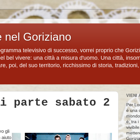
e nel Goriziano
rogramma televisivo di successo, vorrei proprio che Goriz
del bel vivere: una città a misura d'uomo. Una città, inso
, poi, del suo territorio, ricchissimo di storia, tradizioni,
VIENI 
i parte sabato 2
Per Lon
è una d
mondo 
è, tra 
vivibil
o gli
metter
 aiuto
Gorizia