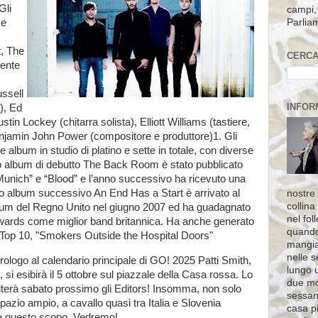
Gli
campi, 
Parlia
se
t, The
CERCA
mente
ussell
INFOR
), Ed
ustin Lockey (chitarra solista), Elliott Williams (tastiere,
 Benjamin John Power (compositore e produttore)1. Gli
 album in studio di platino e sette in totale, con diverse
oro album di debutto The Back Room è stato pubblicato
unich” e “Blood” e l’anno successivo ha ricevuto una
oro album successivo An End Has a Start è arrivato al
nostre 
collina
lbum del Regno Unito nel giugno 2007 ed ha guadagnato
nel fol
Awards come miglior band britannica. Ha anche generato
quando
a Top 10, "Smokers Outside the Hospital Doors"
mangia
nelle s
prologo al calendario principale di GO! 2025 Patti Smith,
lungo 
 si esibirà il 5 ottobre sul piazzale della Casa rossa. Lo
due mo
piterà sabato prossimo gli Editors! Insomma, non solo
sessant
pazio ampio, a cavallo quasi tra Italia e Slovenia
casa pi
 a questo scopo. Vedremo!