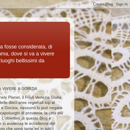
ia fosse considerata, di
mma, dove si va a vivere
 luoghi bellissimi da
A VIVERE A GORIZIA
ely Planet, il Friuli Venezia Giulia
elle dieci aree regionali top al
e Gorizia, nessuno lo può negare
i capoluoghi di provincia, la città più
e. L'obiettivo di questo Blog è
e in evidenza le eccellenze del
no che sono tante ed in tutti i