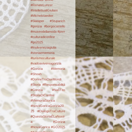
#RenateLunzer
#IntellettualiGiuliani
#Michelstaedter
#Slataper #Stuparich
#gorizia #borgocastello
#museodellamoda #pnrr
#culturadiconfine
#go2025
#friuliveneziagiulia
#storiaememoria
#turismoculturale
#vadoavivereagorizia
#Gorizia #Memoria
#Shoah
#DonneTraDueMondi
#Storia #Responsabilità
#Gorizia #NašTito
#StoriaDiConfine
#MemoriaStorica
#NovaGoricaGorizia20
25 #DialogoTraCulture
#QuestaStoriaÈLaNostr
a
#Gorizia
#NovaGorica #GO2025