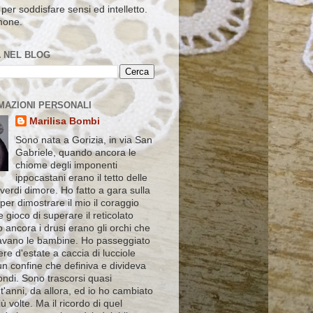
per soddisfare sensi ed intelletto.
mone.
 NEL BLOG
MAZIONI PERSONALI
Marilisa Bombi
Sono nata a Gorizia, in via San
Gabriele, quando ancora le
chiome degli imponenti
ippocastani erano il tetto delle
verdi dimore. Ho fatto a gara sulla
 per dimostrare il mio il coraggio
le gioco di superare il reticolato
 ancora i drusi erano gli orchi che
vano le bambine. Ho passeggiato
ere d'estate a caccia di lucciole
un confine che definiva e divideva
ndi. Sono trascorsi quasi
'anni, da allora, ed io ho cambiato
ù volte. Ma il ricordo di quel