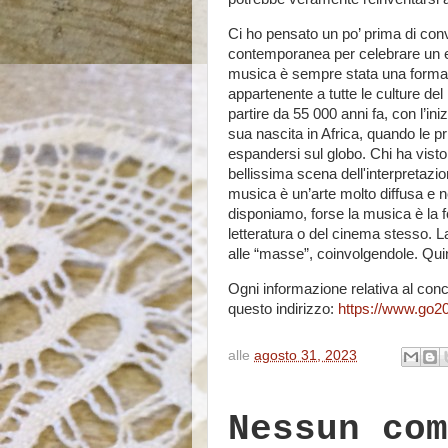
Ci ho pensato un po’ prima di conv
contemporanea per celebrare un e
musica è sempre stata una forma d
appartenente a tutte le culture del
partire da 55 000 anni fa, con l’ini
sua nascita in Africa, quando le 
espandersi sul globo. Chi ha visto i
bellissima scena dell'interpretazio
musica è un’arte molto diffusa e ne
disponiamo, forse la musica è la for
letteratura o del cinema stesso. La
alle “masse”, coinvolgendole. Quind
Ogni informazione relativa al conc
questo indirizzo:
https://www.go20
alle
agosto 31, 2023
Nessun com