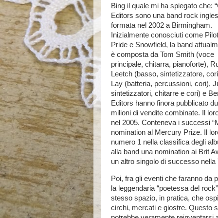
Bing il quale mi ha spiegato che: “
Editors sono una band rock ingle
formata nel 2002 a Birmingham.
Inizialmente conosciuti come Pilo
Pride e Snowfield, la band attual
è composta da Tom Smith (voce
principale, chitarra, pianoforte), R
Leetch (basso, sintetizzatore, cori
Lay (batteria, percussioni, cori), J
sintetizzatori, chitarre e cori) e
Editors hanno finora pubblicato due
milioni di vendite combinate. Il l
nel 2005. Conteneva i successi “M
nomination al Mercury Prize. Il l
numero 1 nella classifica degli a
alla band una nomination ai Brit 
un altro singolo di successo nell
Poi, fra gli eventi che faranno da 
la leggendaria “poetessa del rock”,
stesso spazio, in pratica, che os
circhi, mercati e giostre. Questo s
potrebbe veramente reinventarsi