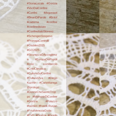
#StoriaLocale #Gorizia
#VociDalConfine
#Confini
#Argonauti
#BinariDiParole
#Britof
#cadorna
#confine
#confinedistato
#ConfineItaloSloveno
#SchengenSospeso
#ProrogaControlli
#Giubileo2025
#GO2025
#SicurezzaOAccoglienz
a #EuropaDeiPopoli
#crisi commercio
#CrisiClimatica
#CulturaSulConfine
#CulturaViva
#Diego
Kuzmin #CarloMarega
@prologo
#DonneCheSannoTrop
po #MemorieDiConfine
#Gorizia #Polazzo
#fashion
#fratelli Rusjan
#FriuliVeneziaGiulia
#FVG #Gorizia #Grado