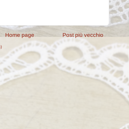
Home page
Post più vecchio
m)