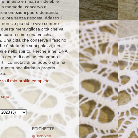
 è rimasto e rimarrà indelebile
mia memoria: coacervo di
ioni emozioni paure domande
 allora senza risposta. Adesso il
e non c'è più ed io vivo sempre
 questa meravigliosa città che va
e curata come una vecchia
. Una città che conserva il fascino
che è stata, nei suoi palazzi, nei
ali e nello spirito. Perchè è nel DNA
sua gente di confine che vanno
rti i connotati di un popolo che ha
i questa peculiarità la propria
zza.
zza il mio profilo completo
page
ETICHETTE
@DarioStasi