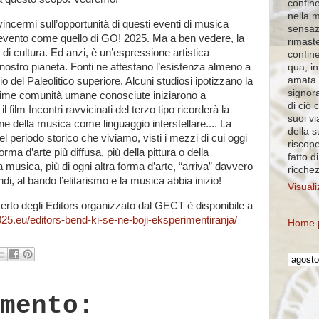
confine
nella 
incermi sull’opportunità di questi eventi di musica
sensaz
vento come quello di GO! 2025. Ma a ben vedere, la
rimaste
i cultura. Ed anzi, è un’espressione artistica
confin
 nostro pianeta. Fonti ne attestano l’esistenza almeno a
qua, in
amata 
zio del Paleolitico superiore. Alcuni studiosi ipotizzano la
signora
prime comunità umane conosciute iniziarono a
di ciò 
l film Incontri ravvicinati del terzo tipo ricorderà la
suoi vi
ne della musica come linguaggio interstellare.... La
della 
l periodo storico che viviamo, visti i mezzi di cui oggi
riscope
ma d’arte più diffusa, più della pittura o della
fatto d
 musica, più di ogni altra forma d’arte, “arriva” davvero
ricche
i, al bando l’elitarismo e la musica abbia inizio!
Visuali
erto degli Editors organizzato dal GECT è disponibile a
25.eu/editors-bend-ki-se-ne-boji-eksperimentiranja/
Home 
mento: