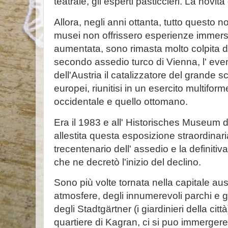
teatrale, gli esperti pasticcieri. La novità 
Allora, negli anni ottanta, tutto questo 
musei non offrissero esperienze immersi
aumentata, sono rimasta molto colpita 
secondo assedio turco di Vienna, l' eve
dell'Austria il catalizzatore del grande sc
europei, riunitisi in un esercito multifor
occidentale e quello ottomano.
Era il 1983 e all' Historisches Museum 
allestita questa esposizione straordinari
trecentenario dell' assedio e la definiti
che ne decretò l'inizio del declino.
Sono più volte tornata nella capitale au
atmosfere, degli innumerevoli parchi e g
degli Stadtgärtner (i giardinieri della cit
quartiere di Kagran, ci si puo immergere