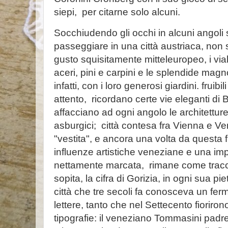
siepi, per citarne solo alcuni.
Socchiudendo gli occhi in alcuni angoli
passeggiare in una città austriaca, non s
gusto squisitamente mitteleuropeo, i viali a
aceri, pini e carpini e le splendide magno
infatti, con i loro generosi giardini. fruibi
attento, ricordano certe vie eleganti di
affacciano ad ogni angolo le architetture 
asburgici; città contesa fra Vienna e V
"vestita", e ancora una volta da questa f
influenze artistiche veneziane e una im
nettamente marcata, rimane come tracci
sopita, la cifra di Gorizia, in ogni sua p
città che tre secoli fa conosceva un ferm
lettere, tanto che nel Settecento fioriron
tipografie: il veneziano Tommasini padre,