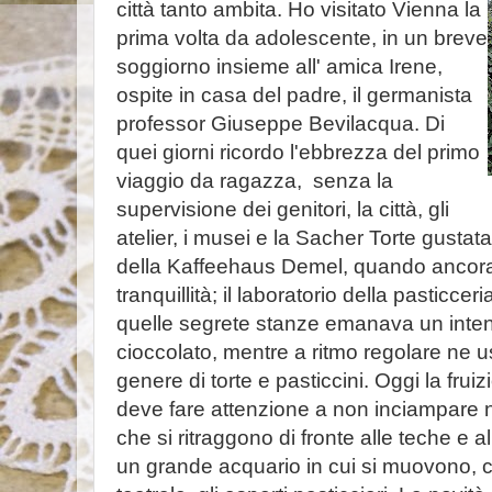
città tanto ambita. Ho visitato Vienna la
prima volta da adolescente, in un breve
soggiorno insieme all' amica Irene,
ospite in casa del padre, il germanista
professor Giuseppe Bevilacqua. Di
quei giorni ricordo l'ebbrezza del primo
viaggio da ragazza, senza la
supervisione dei genitori, la città, gli
atelier, i musei e la Sacher Torte gustata
della Kaffeehaus Demel, quando ancora 
tranquillità; il laboratorio della pasticcer
quelle segrete stanze emanava un intens
cioccolato, mentre a ritmo regolare ne us
genere di torte e pasticcini. Oggi la fruiz
deve fare attenzione a non inciampare ne
che si ritraggono di fronte alle teche e al
un grande acquario in cui si muovono, 