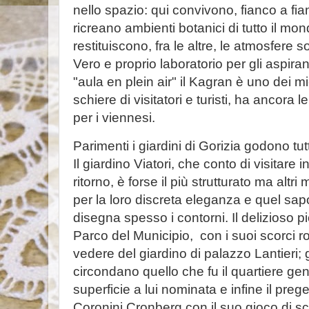
nello spazio: qui convivono, fianco a fi
ricreano ambienti botanici di tutto il m
restituiscono, fra le altre, le atmosfere 
Vero e proprio laboratorio per gli aspirant
"aula en plein air" il Kagran è uno dei miei
schiere di visitatori e turisti, ha ancora l
per i viennesi.
Parimenti i giardini di Gorizia godono tutt
Il giardino Viatori, che conto di visitare
ritorno, è forse il più strutturato ma altr
per la loro discreta eleganza e quel sa
disegna spesso i contorni. Il delizioso pi
Parco del Municipio, con i suoi scorci r
vedere del giardino di palazzo Lantieri;
circondano quello che fu il quartiere ge
superficie a lui nominata e infine il prege
Coronini Cronberg con il suo gioco di sca