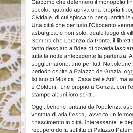
Giacomo che detennero il monopolio fin
secolo, quando apriva una propria tipogra
Cividale, di cui spiccano per quantità le e
Una città che per tutto l'Ottocento venne
asburgica, e non solo, quale luogo di vill
Sembra che Lorenzo da Ponte, il libretti
tanto desolato all'idea di doverla lasciar
tutta la notte antecedente la partenza! Altr
soģgiornarono, uno per tutti Napoleone
periodo ospite a Palazzo de Grazia, ogg
Istituto di Musica "Casa delle Arti", m
e Goldoni, che proprio a Gorizia, con l'e
stampe alcuni loro scritti.
Oggi, benchè lontana dall'opulenza asb
ventata di aria fresca, avverto un ferm
rinascimento in città. Interessante e de
recupero della soffitta di Palazzo Paternol