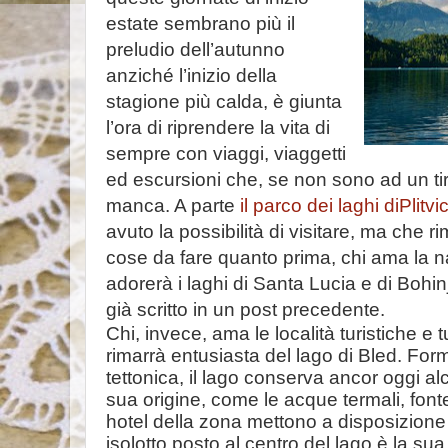
estate sembrano più il
preludio dell’autunno
anziché l’inizio della
stagione più calda, è giunta
l’ora di riprendere la vita di
sempre con viaggi, viaggetti
ed escursioni che, se non sono ad un tir
manca. A parte
il parco dei laghi diPlitvi
avuto la possibilità di visitare, ma che r
cose da fare quanto prima, chi ama la nat
adorerà i laghi di Santa Lucia e di Bohi
già scritto in un post precedente.
Chi, invece, ama le località turistiche e 
rimarrà entusiasta del lago di Bled. For
tettonica, il lago conserva ancor oggi al
sua origine, come le acque termali, font
hotel della zona mettono a disposizione de
isolotto posto al centro del lago è la sua