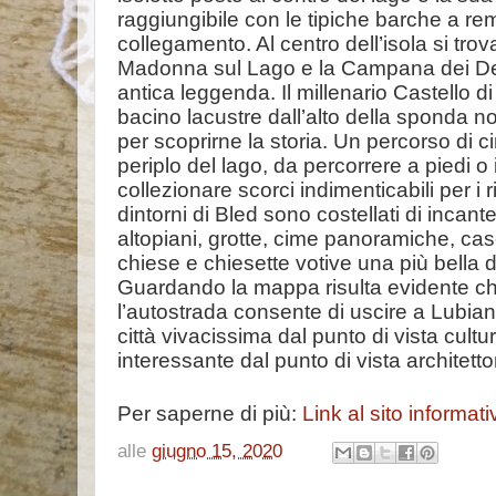
raggiungibile con le tipiche barche a rem
collegamento. Al centro dell’isola si tro
Madonna sul Lago e la Campana dei Des
antica leggenda. Il millenario Castello di
bacino lacustre dall’alto della sponda no
per scoprirne la storia. Un percorso di ci
periplo del lago, da percorrere a piedi o 
collezionare scorci indimenticabili per i r
dintorni di Bled sono costellati di incantev
altopiani, grotte, cime panoramiche, cas
chiese e chiesette votive una più bella de
Guardando la mappa risulta evidente che
l’autostrada consente di uscire a Lubian
città vivacissima dal punto di vista cultu
interessante dal punto di vista architetto
Per saperne di più:
Link al sito informati
alle
giugno 15, 2020