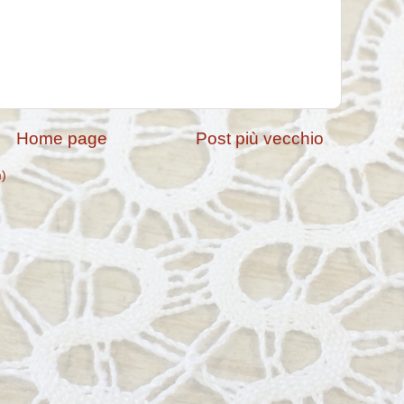
Home page
Post più vecchio
m)