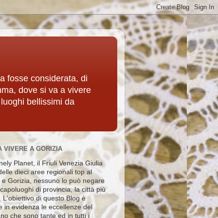
ia fosse considerata, di
mma, dove si va a vivere
 luoghi bellissimi da
A VIVERE A GORIZIA
ely Planet, il Friuli Venezia Giulia
elle dieci aree regionali top al
e Gorizia, nessuno lo può negare
i capoluoghi di provincia, la città più
e. L'obiettivo di questo Blog è
e in evidenza le eccellenze del
no che sono tante ed in tutti i