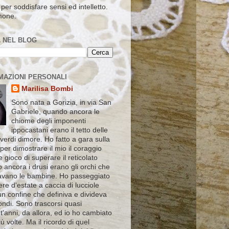
per soddisfare sensi ed intelletto.
mone.
 NEL BLOG
MAZIONI PERSONALI
Marilisa Bombi
Sono nata a Gorizia, in via San
Gabriele, quando ancora le
chiome degli imponenti
ippocastani erano il tetto delle
verdi dimore. Ho fatto a gara sulla
 per dimostrare il mio il coraggio
le gioco di superare il reticolato
 ancora i drusi erano gli orchi che
vano le bambine. Ho passeggiato
ere d'estate a caccia di lucciole
un confine che definiva e divideva
ndi. Sono trascorsi quasi
'anni, da allora, ed io ho cambiato
ù volte. Ma il ricordo di quel