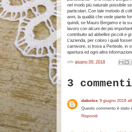
nel modo più naturale possibile s
particolari. Con tale metodo di co
anni, la qualità che vede piante fo
quindi, se Mauro Bergamo e la sua
lavoro con alcuni dei più importanti
contribuito ad abbellire piccoli e 
L’azienda, per coloro i quali foss
carnivore, si trova a Perteole, in 
apertura ed ogni altra informazione
alle
giugno 09, 2018
3 commenti
dabolox
9 giugno 2018 all
Questo commento è stato el
Rispondi