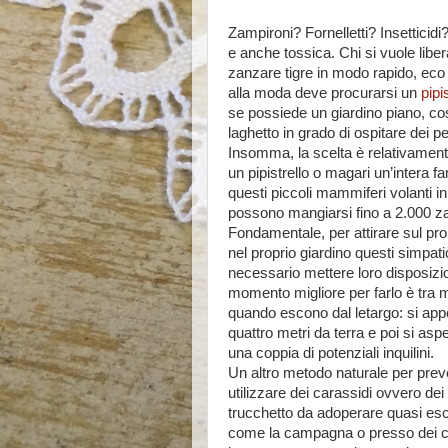
Zampironi? Fornelletti? Insetticid
e anche tossica. Chi si vuole liber
zanzare tigre in modo rapido, eco 
alla moda deve procurarsi un
pipi
se possiede un giardino piano, cos
laghetto in grado di ospitare dei pe
Insomma, la scelta è relativament
un pipistrello o magari un’intera fa
questi piccoli mammiferi volanti i
possono mangiarsi fino a 2.000 za
Fondamentale, per attirare sul pro
nel proprio giardino questi simpatici
necessario mettere loro disposizi
momento migliore per farlo è tra
quando escono dal letargo: si ap
quattro metri da terra e poi si aspet
una coppia di potenziali inquilini.
Un altro metodo naturale per preven
utilizzare dei carassidi ovvero dei 
trucchetto da adoperare quasi escl
come la campagna o presso dei cors