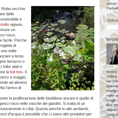
campi, 
Parlia
i? Roba vecchia
are delle
sostenibile e
CERCA
strello
oppure,
truire un
sci rossi.
INFOR
e facile. Perchè
migliola di
n una notte
nzare a testa.
prio terrazzo o
 killer alati è
nostre 
one la
bat box
. Il
collina
 marzo a maggio,
nel fol
pende ad almeno
quando
ta l’arrivo di
mangia
nelle s
ire la proliferazione delle fastidiose anzare è quello di
lungo 
pesci rossi nelle vasche dei giardini. Si tratta di un
due mo
usivamente in città. Questo perché in altri ambienti,
sessant
i d’acqua è possibile che ci siano altri predatori per
casa pi