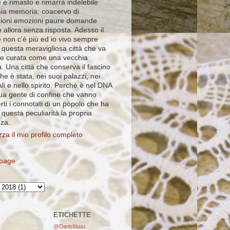
 è rimasto e rimarrà indelebile
mia memoria: coacervo di
ioni emozioni paure domande
 allora senza risposta. Adesso il
e non c'è più ed io vivo sempre
 questa meravigliosa città che va
e curata come una vecchia
. Una città che conserva il fascino
che è stata, nei suoi palazzi, nei
ali e nello spirito. Perchè è nel DNA
sua gente di confine che vanno
rti i connotati di un popolo che ha
i questa peculiarità la propria
zza.
zza il mio profilo completo
page
ETICHETTE
@DarioStasi