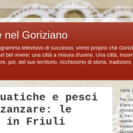
e nel Goriziano
rogramma televisivo di successo, vorrei proprio che Goriz
del bel vivere: una città a misura d'uomo. Una città, inso
, poi, del suo territorio, ricchissimo di storia, tradizioni,
VIENI 
uatiche e pesci
Per Lon
è una d
zanzare: le
mondo 
è, tra 
 in Friuli
vivibil
metter
Gorizia