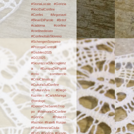
#StoriaLocale #Gorizia
#VociDalConfine
#Confini
#Argonauti
#BinariDiParole
#Britof
#cadorna
#confine
#confinedistato
#ConfineItaloSloveno
#SchengenSospeso
#ProrogaControlli
#Giubileo2025
#GO2025
#SicurezzaOAccoglienz
a #EuropaDeiPopoli
#crisi commercio
#CrisiClimatica
#CulturaSulConfine
#CulturaViva
#Diego
Kuzmin #CarloMarega
@prologo
#DonneCheSannoTrop
po #MemorieDiConfine
#Gorizia #Polazzo
#fashion
#fratelli Rusjan
#FriuliVeneziaGiulia
#FVG #Gorizia #Grado