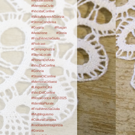
#AntonioBonne
#MemoriaCivile
#VocidalConfine
#VadoAVivereAGorizia
#StoriaCondivisa
#Gorizia #Rusjan
#Aviazione #Storia
#FriuliVeneziaGiulia
#Podcast
#Campagnuzza
#StoriaLocale
#PionieriDelVolo
#VociDalConfine
#Gorizia
#StoriaDiConfine
#MemoriaUrbana
#LingueInCittà
#VociDalConfine
#NovaGorica #GO2025
#IdentitàPlurale
#FriuliVeneziaGiulia
#Multilinguismo
#CulturaEuropea
#vadoavivereagorizia
#Gorizia