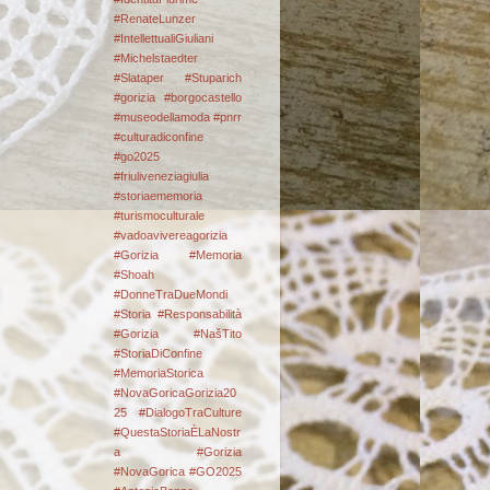
#RenateLunzer
#IntellettualiGiuliani
#Michelstaedter
#Slataper #Stuparich
#gorizia #borgocastello
#museodellamoda #pnrr
#culturadiconfine
#go2025
#friuliveneziagiulia
#storiaememoria
#turismoculturale
#vadoavivereagorizia
#Gorizia #Memoria
#Shoah
#DonneTraDueMondi
#Storia #Responsabilità
#Gorizia #NašTito
#StoriaDiConfine
#MemoriaStorica
#NovaGoricaGorizia20
25 #DialogoTraCulture
#QuestaStoriaÈLaNostr
a
#Gorizia
#NovaGorica #GO2025