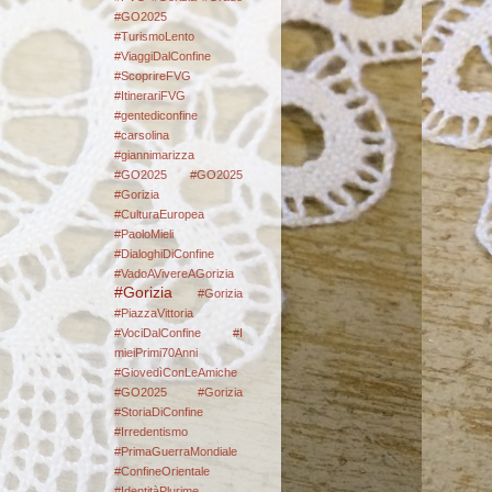
#GO2025
#TurismoLento
#ViaggiDalConfine
#ScoprireFVG
#ItinerariFVG
#gentediconfine
#carsolina
#giannimarizza
#GO2025
#GO2025
#Gorizia
#CulturaEuropea
#PaoloMieli
#DialoghiDiConfine
#VadoAVivereAGorizia
#Gorizia
#Gorizia
#PiazzaVittoria
#VociDalConfine #I
mieiPrimi70Anni
#GiovedìConLeAmiche
#GO2025
#Gorizia
#StoriaDiConfine
#Irredentismo
#PrimaGuerraMondiale
#ConfineOrientale
#IdentitàPlurime