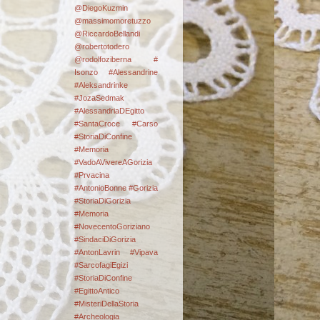
@DiegoKuzmin
@massimomoretuzzo
@RiccardoBellandi
@robertotodero
@rodolfoziberna
#
Isonzo
#Alessandrine
#Aleksandrinke
#JozaSedmak
#AlessandriaDEgitto
#SantaCroce #Carso
#StoriaDiConfine
#Memoria
#VadoAVivereAGorizia
#Prvacina
#AntonioBonne #Gorizia
#StoriaDiGorizia
#Memoria
#NovecentoGoriziano
#SindaciDiGorizia
#AntonLavrin #Vipava
#SarcofagiEgizi
#StoriaDiConfine
#EgittoAntico
#MisteriDellaStoria
#Archeologia