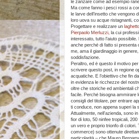
le zanzare come ad esempio rane, ro
Ma come fanno i pesci rossi a c
le larve dell’insetto che vengono 
loro uova su acque ristagnanti, c
Progettare e realizzare un
laghett
Pierpaolo Merluzzi
, la cui profess
interessato, tutto l’aiuto possibile
anche perché di fatto si presenta 
me, ama il giardinaggio in genere,
soddisfazione.
Peraltro, ed è questo il motivo pe
scrivere questo post, in regione ope
acquatiche. E l’obiettivo che fin da
in evidenza le ricchezze del nostro 
oltre che storiche ed ambientali ch
facile. Perché bisogna ammirare l
consigli del titolare, per entrare ap
ti conduce, non appena superi la 
Attualmente, nell'azienda, sono in 
fior di loto, 50 ninfee tropicali, 20
un vero e proprio trionfo di colori.
commerce) sono ottenute direttame
particolarità – che Mauro Bergamo 