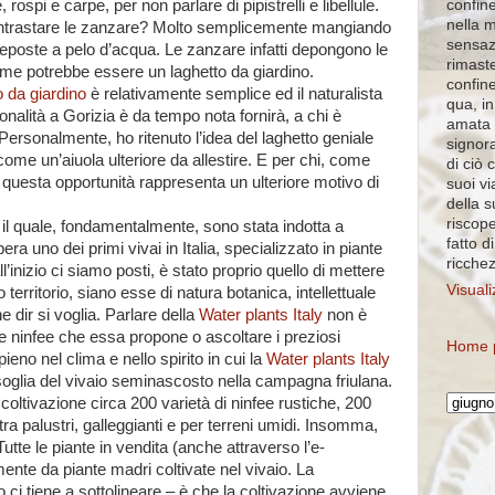
confine
spi e carpe, per non parlare di pipistrelli e libellule.
nella 
ontrastare le zanzare? Molto semplicemente mangiando
sensaz
deposte a pelo d’acqua. Le zanzare infatti depongono le
rimaste
ome potrebbe essere un laghetto da giardino.
confin
o da giardino
è relativamente semplice ed il naturalista
qua, in
ionalità a Gorizia è da tempo nota fornirà, a chi è
amata 
. Personalmente, ho ritenuto l’idea del laghetto geniale
signora
come un’aiuola ulteriore da allestire. E per chi, come
di ciò 
 questa opportunità rappresenta un ulteriore motivo di
suoi vi
della 
riscope
r il quale, fondamentalmente, sono stata indotta a
fatto d
ra uno dei primi vivai in Italia, specializzato in piante
ricche
ll’inizio ci siamo posti, è stato proprio quello di mettere
Visuali
territorio, siano esse di natura botanica, intellettuale
e dir si voglia. Parlare della
Water plants Italy
non è
e ninfee che essa propone o ascoltare i preziosi
Home 
pieno nel clima e nello spirito in cui la
Water plants Italy
soglia del vivaio seminascosto nella campagna friulana.
coltivazione circa 200 varietà di ninfee rustiche, 200
0 tra palustri, galleggianti e per terreni umidi. Insomma,
 Tutte le piante in vendita (anche attraverso l’e-
nte da piante madri coltivate nel vivaio. La
ci tiene a sottolineare – è che la coltivazione avviene