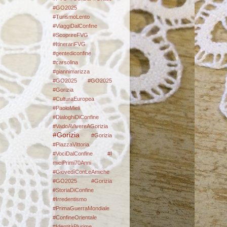
#GO2025
#TurismoLento
#ViaggiDalConfine
#ScoprireFVG
#ItinerariFVG
#gentediconfine
#carsolina
#giannimarizza
#GO2025
#GO2025
#Gorizia
#CulturaEuropea
#PaoloMieli
#DialoghiDiConfine
#VadoAVivereAGorizia
#Gorizia
#Gorizia
#PiazzaVittoria
#VociDalConfine #I
mieiPrimi70Anni
#GiovedìConLeAmiche
#GO2025
#Gorizia
#StoriaDiConfine
#Irredentismo
#PrimaGuerraMondiale
#ConfineOrientale
#IdentitàPlurime