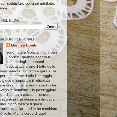
per soddisfare sensi ed intelletto.
mone.
 NEL BLOG
MAZIONI PERSONALI
Marilisa Bombi
Sono nata a Gorizia, in via San
Gabriele, quando ancora le
chiome degli imponenti
ippocastani erano il tetto delle
verdi dimore. Ho fatto a gara sulla
 per dimostrare il mio il coraggio
le gioco di superare il reticolato
 ancora i drusi erano gli orchi che
vano le bambine. Ho passeggiato
ere d'estate a caccia di lucciole
un confine che definiva e divideva
ndi. Sono trascorsi quasi
'anni, da allora, ed io ho cambiato
ù volte. Ma il ricordo di quel