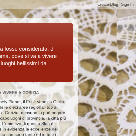
ia fosse considerata, di
mma, dove si va a vivere
 luoghi bellissimi da
A VIVERE A GORIZIA
ely Planet, il Friuli Venezia Giulia
elle dieci aree regionali top al
e Gorizia, nessuno lo può negare
i capoluoghi di provincia, la città più
e. L'obiettivo di questo Blog è
e in evidenza le eccellenze del
no che sono tante ed in tutti i