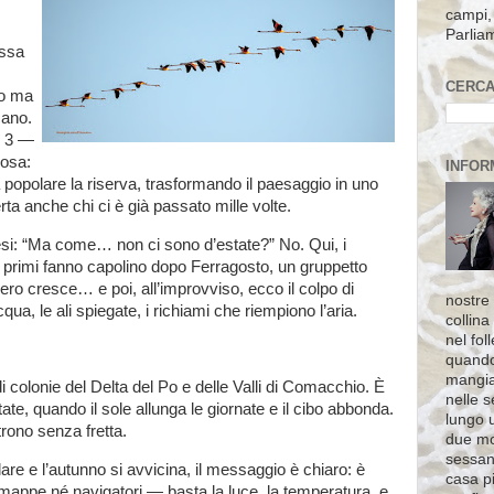
campi, 
Parlia
essa
CERCA
to ma
cano.
il 3 —
rosa:
INFOR
a popolare la riserva, trasformando il paesaggio in uno
ta anche chi ci è già passato mille volte.
resi: “Ma come… non ci sono d’estate?” No. Qui, i
 I primi fanno capolino dopo Ferragosto, un gruppetto
ero cresce… e poi, all’improvviso, ecco il colpo di
nostre 
qua, le ali spiegate, i richiami che riempiono l’aria.
collina
nel fol
quando
mangia
i colonie del Delta del Po e delle Valli di Comacchio. È
nelle s
ate, quando il sole allunga le giornate e il cibo abbonda.
lungo 
utrono senza fretta.
due mo
sessant
are e l’autunno si avvicina, il messaggio è chiaro: è
casa pi
appe né navigatori — basta la luce, la temperatura, e