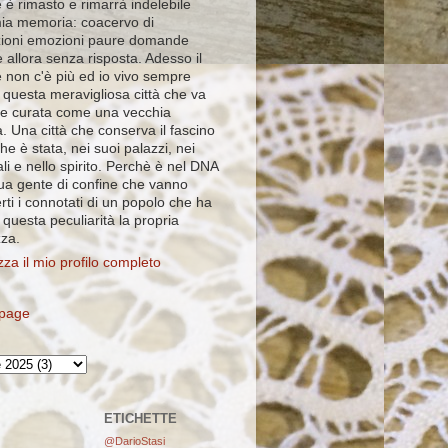
 è rimasto e rimarrà indelebile
mia memoria: coacervo di
ioni emozioni paure domande
 allora senza risposta. Adesso il
e non c'è più ed io vivo sempre
 questa meravigliosa città che va
e curata come una vecchia
. Una città che conserva il fascino
che è stata, nei suoi palazzi, nei
ali e nello spirito. Perchè è nel DNA
sua gente di confine che vanno
rti i connotati di un popolo che ha
i questa peculiarità la propria
zza.
zza il mio profilo completo
page
ETICHETTE
@DarioStasi