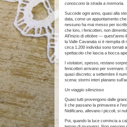
conoscono la strada a memoria.
Succede ogni anno, quasi alla st
data, come un appuntamento che
nessuno ha mai messo per iscrit
che loro, i fenicotteri, non dimenti
All’inizio di ottobre — quest’anno 
la Valle Cavanata si è riempita di 
circa 1.200 individui sono tornati 
spettacolo che lascia a bocca aper
I visitatori, spesso, restano sorp
fenicotteri arrivano per svernare.
quasi discreto; a settembre il num
scena: stormi interi planano sull’ac
Un viaggio silenzioso
Quasi tutti provengono dalle grand
lì che passano la primavera e l’est
Nidificano, allevano i piccoli, si n
Poi, quando la luce comincia a cal
tempo di muoversi. Non servono m