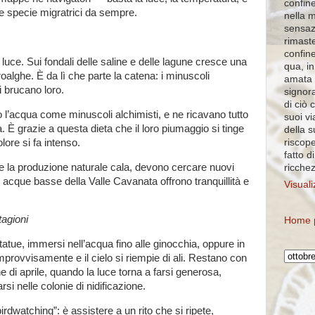
confine
le specie migratrici da sempre.
nella 
sensaz
rimaste
confin
a luce. Sui fondali delle saline e delle lagune cresce una
qua, in
croalghe. È da lì che parte la catena: i minuscoli
amata 
i brucano loro.
signora
di ciò 
 l’acqua come minuscoli alchimisti, e ne ricavano tutto
suoi vi
a. È grazie a questa dieta che il loro piumaggio si tinge
della 
riscope
olore si fa intenso.
fatto d
e la produzione naturale cala, devono cercare nuovi
ricche
e acque basse della Valle Cavanata offrono tranquillità e
Visuali
agioni
Home 
tatue, immersi nell’acqua fino alle ginocchia, oppure in
provvisamente e il cielo si riempie di ali. Restano con
ne di aprile, quando la luce torna a farsi generosa,
si nelle colonie di nidificazione.
rdwatching”: è assistere a un rito che si ripete,