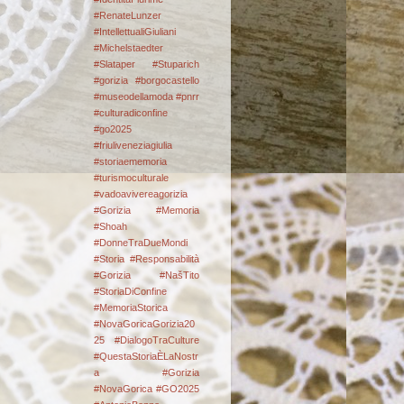
#RenateLunzer
#IntellettualiGiuliani
#Michelstaedter
#Slataper #Stuparich
#gorizia #borgocastello
#museodellamoda #pnrr
#culturadiconfine
#go2025
#friuliveneziagiulia
#storiaememoria
#turismoculturale
#vadoavivereagorizia
#Gorizia #Memoria
#Shoah
#DonneTraDueMondi
#Storia #Responsabilità
#Gorizia #NašTito
#StoriaDiConfine
#MemoriaStorica
#NovaGoricaGorizia20
25 #DialogoTraCulture
#QuestaStoriaÈLaNostr
a
#Gorizia
#NovaGorica #GO2025