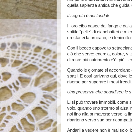
quella sapienza antica che guida 
Il segreto è nei fondali
Il loro cibo nasce dal fango e dall
sottile “pelle” di cianobatteri e mi
crostacei la brucano, e i fenicotter
Con il becco capovolto setacciano
ciò che serve: energia, colore, vit
di rosa: più nutrimento c’è, più il c
Quando le giornate si accorciano 
spazi. E così arrivano qui, dove l
risorse per superare i mesi freddi.
Una presenza che scandisce le st
Li si può trovare immobili, come s
volo, quando uno stormo si alza im
noi fino alla primavera: verso la fi
ripartono verso sud per ricompattar
Andarli a vedere non è mai solo “bi