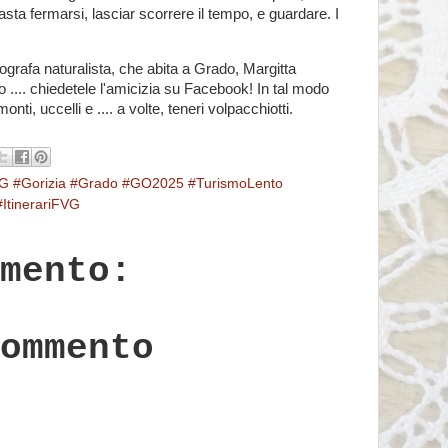
sta fermarsi, lasciar scorrere il tempo, e guardare. I
ografa naturalista, che abita a Grado, Margitta
 .... chiedetele l'amicizia su Facebook! In tal modo
ti, uccelli e .... a volte, teneri volpacchiotti.
FVG #Gorizia #Grado #GO2025 #TurismoLento
ItinerariFVG
mento:
ommento