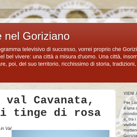
e nel Goriziano
rogramma televisivo di successo, vorrei proprio che Goriz
del bel vivere: una città a misura d'uomo. Una città, inso
, poi, del suo territorio, ricchissimo di storia, tradizioni,
VIENI 
 val Cavanata,
Per Lon
è una d
i tinge di rosa
mondo 
è, tra 
vivibil
 in Val
metter
Gorizia