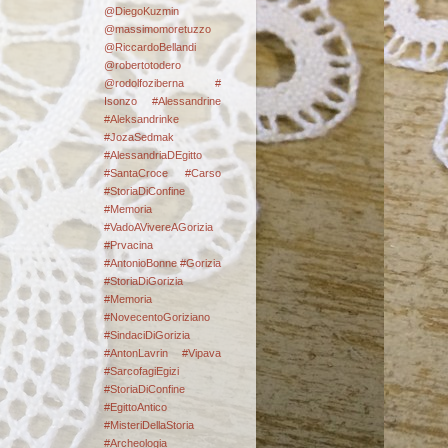
@DiegoKuzmin
@massimomoretuzzo
@RiccardoBellandi
@robertotodero
@rodolfoziberna
#
Isonzo
#Alessandrine
#Aleksandrinke
#JozaSedmak
#AlessandriaDEgitto
#SantaCroce #Carso
#StoriaDiConfine
#Memoria
#VadoAVivereAGorizia
#Prvacina
#AntonioBonne #Gorizia
#StoriaDiGorizia
#Memoria
#NovecentoGoriziano
#SindaciDiGorizia
#AntonLavrin #Vipava
#SarcofagiEgizi
#StoriaDiConfine
#EgittoAntico
#MisteriDellaStoria
#Archeologia