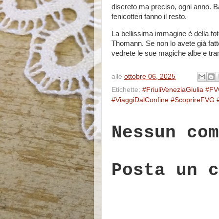
discreto ma preciso, ogni anno. Ba
fenicotteri fanno il resto.
La bellissima immagine è della fot
Thomann. Se non lo avete già fatto
vedrete le sue magiche albe e tramon
alle
ottobre 06, 2025
Etichette:
#FriuliVeneziaGiulia #
#ViaggiDalConfine #ScoprireFVG #
Nessun com
Posta un c