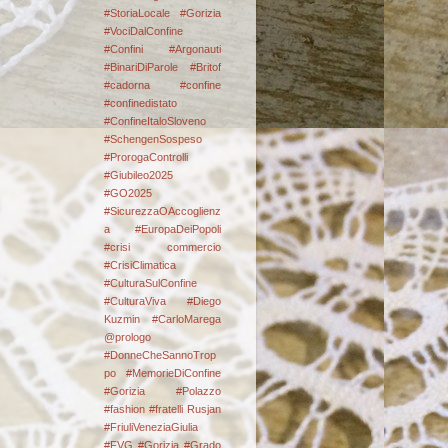
#StoriaLocale #Gorizia
#VociDalConfine
#Confini
#Argonauti
#BinariDiParole
#Britof
#cadorna
#confine
#confinedistato
#ConfineItaloSloveno
#SchengenSospeso
#ProrogaControlli
#Giubileo2025
#GO2025
#SicurezzaOAccoglienz
a #EuropaDeiPopoli
#crisi commercio
#CrisiClimatica
#CulturaSulConfine
#CulturaViva
#Diego
Kuzmin #CarloMarega
@prologo
#DonneCheSannoTrop
po #MemorieDiConfine
#Gorizia #Polazzo
#fashion
#fratelli Rusjan
#FriuliVeneziaGiulia
#FVG #Gorizia #Grado