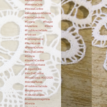
#AntonioBonne
#MemoriaCivile
#VocidalConfine
#VadoAVivereAGorizia
#StoriaCondivisa
#Gorizia #Rusjan
#Aviazione #Storia
#FriuliVeneziaGiulia
#Podcast
#Campagnuzza
#StoriaLocale
#PionieriDelVolo
#VociDalConfine
#Gorizia
#StoriaDiConfine
#MemoriaUrbana
#LingueInCittà
#VociDalConfine
#NovaGorica #GO2025
#IdentitàPlurale
#FriuliVeneziaGiulia
#Multilinguismo
#CulturaEuropea
#vadoavivereagorizia
#Gorizia