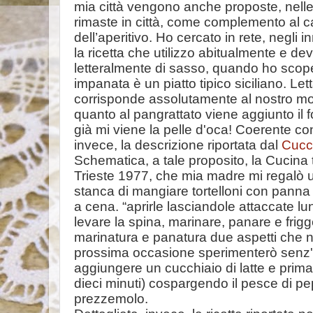
mia città vengono anche proposte, nell
rimaste in città, come complemento al cal
dell’aperitivo. Ho cercato in rete, negli 
la ricetta che utilizzo abitualmente e d
letteralmente di sasso, quando ho scope
impanata è un piatto tipico siciliano. Letta
corrisponde assolutamente al nostro mod
quanto al pangrattato viene aggiunto il
già mi viene la pelle d'oca! Coerente co
invece, la descrizione riportata dal
Cucc
Schematica, a tale proposito, la Cucina tr
Trieste 1977, che mia madre mi regalò u
stanca di mangiare tortelloni con panna e
a cena. “aprirle lasciandole attaccate lun
levare la spina, marinare, panare e frigge
marinatura e panatura due aspetti che 
prossima occasione sperimenterò senz'al
aggiungere un cucchiaio di latte e prima 
dieci minuti) cospargendo il pesce di pe
prezzemolo.