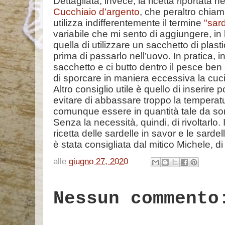
Dettagliata, invece, la ricetta riportata 
Cucchiaio d’argento
, che peraltro chiam
utilizza indifferentemente il termine
"sar
variabile che mi sento di aggiungere, in
quella di utilizzare un sacchetto di plast
prima di passarlo nell’uovo. In pratica, in
sacchetto e ci butto dentro il pesce ben 
di sporcare in maniera eccessiva la cuci
Altro consiglio utile è quello di inserire 
evitare di abbassare troppo la temperatu
comunque essere in quantità tale da so
Senza la necessità, quindi, di rivoltarlo
ricetta delle sardelle in savor e le sardell
è stata consigliata dal mitico Michele, di
alle
giugno 27, 2020
Nessun commento