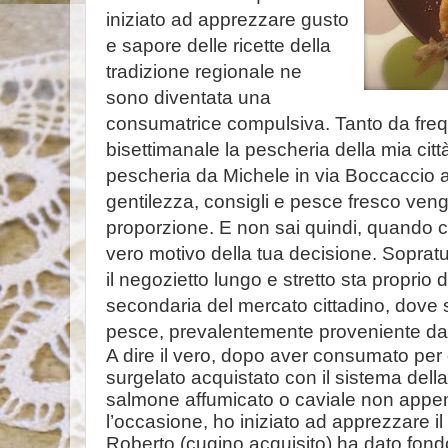
iniziato ad apprezzare gusto
e sapore delle ricette della
tradizione regionale ne
sono diventata una
consumatrice compulsiva. Tanto da fre
bisettimanale la pescheria della mia città
pescheria da Michele in via Boccaccio 
gentilezza, consigli e pesce fresco vengo
proporzione. E non sai quindi, quando ci 
vero motivo della tua decisione. Sopratut
il negozietto lungo e stretto sta proprio di
secondaria del mercato cittadino, dove s
pesce, prevalentemente proveniente dai
A dire il vero, dopo aver consumato per d
surgelato acquistato con il sistema dell
salmone affumicato o caviale non appe
l’occasione, ho iniziato ad apprezzare i
Roberto (cugino acquisito) ha dato fond