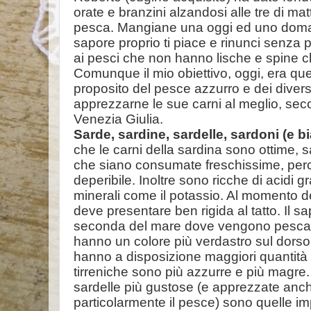
orate e branzini alzandosi alle tre di mat
pesca. Mangiane una oggi ed uno domani,
sapore proprio ti piace e rinunci senza 
ai pesci che non hanno lische e spine ch
Comunque il mio obiettivo, oggi, era que
proposito del pesce azzurro e dei divers
apprezzarne le sue carni al meglio, secon
Venezia Giulia.
Sarde, sardine, sardelle, sardoni (e bi
che le carni della sardina sono ottime, s
che siano consumate freschissime, per
deperibile. Inoltre sono ricche di acidi g
minerali come il potassio. Al momento del
deve presentare ben rigida al tatto. Il 
seconda del mare dove vengono pescate:
hanno un colore più verdastro sul dors
hanno a disposizione maggiori quantità 
tirreniche sono più azzurre e più magr
sardelle più gustose (e apprezzate anc
particolarmente il pesce) sono quelle imp