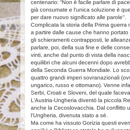
centenario: “Non è facile parlare di pa
già consumate e l'unica soluzione è quel
per dare nuovo significato alle parole''.
Complicata la storia della Prima guerra
a partire dalle cause che hanno portato a
gli schieramenti contrapposti, le alleanz
parlare, poi, della sua fine e delle conse
vinti, anche dal punto di vista della nasci
equilibri che alcuni decenni dopo avreb
della Seconda Guerra Mondiale. Lo scon
quattro grandi imperi sovranazionali (ov
ungarico, russo e ottomano). Venne infa
Serbi, Croati e Sloveni, del quale facev
L’Austria-Ungheria diventò la piccola R
anche la Cecoslovacchia. Dal conflitto 
l’Ungheria, divenuta stato a sé.
Ma come ha vissuto Gorizia questi event