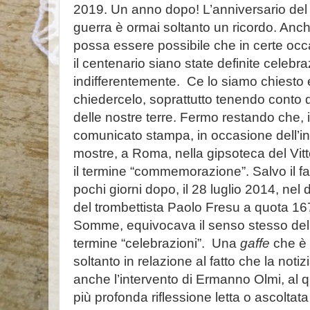
2019. Un anno dopo! L’anniversario del
guerra è ormai soltanto un ricordo. Anc
possa essere possibile che in certe occa
il centenario siano state definite celeb
indifferentemente.
Ce lo siamo chiesto
chiedercelo, soprattutto tenendo conto d
delle nostre terre. Fermo restando che, i
comunicato stampa, in occasione dell’i
mostre, a Roma, nella gipsoteca del Vitt
il termine “commemorazione”. Salvo il fat
pochi giorni dopo, il 28 luglio 2014, nel
del trombettista Paolo Fresu a quota 16
Somme, equivocava il senso stesso dell’
termine “celebrazioni”.
Una
gaffe
che è
soltanto in relazione al fatto che la noti
anche l’intervento di Ermanno Olmi, al q
più profonda riflessione letta o ascoltata