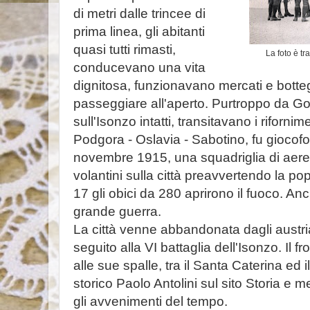
di metri dalle trincee di
prima linea, gli abitanti
quasi tutti rimasti,
La foto è tr
conducevano una vita
dignitosa, funzionavano mercati e botteg
passeggiare all'aperto. Purtroppo da Gori
sull'Isonzo intatti, transitavano i rifornim
Podgora - Oslavia - Sabotino, fu giocofo
novembre 1915, una squadriglia di aerei i
volantini sulla città preavvertendo la pop
17 gli obici da 280 aprirono il fuoco. Anc
grande guerra.
La città venne abbandonata dagli austria
seguito alla VI battaglia dell'Isonzo. Il fr
alle sue spalle, tra il Santa Caterina ed 
storico Paolo Antolini sul sito Storia e 
gli avvenimenti del tempo.