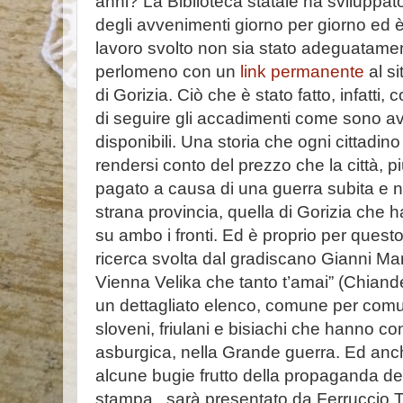
anni? La Biblioteca statale ha sviluppa
degli avvenimenti giorno per giorno ed è
lavoro svolto non sia stato adeguatamen
perlomeno con un
link permanente
al si
di Gorizia. Ciò che è stato fatto, infatti,
di seguire gli accadimenti come sono avv
disponibili. Una storia che ogni cittadi
rendersi conto del prezzo che la città, più 
pagato a causa di una guerra subita e no
strana provincia, quella di Gorizia che ha
su ambo i fronti. Ed è proprio per questo
ricerca svolta dal gradiscano Gianni Mar
Vienna Velika che tanto t’amai” (Chiandet
un dettagliato elenco, comune per comun
sloveni, friulani e bisiachi che hanno co
asburgica, nella Grande guerra. Ed an
alcune bugie frutto della propaganda del
stampa, sarà presentato da Ferruccio T