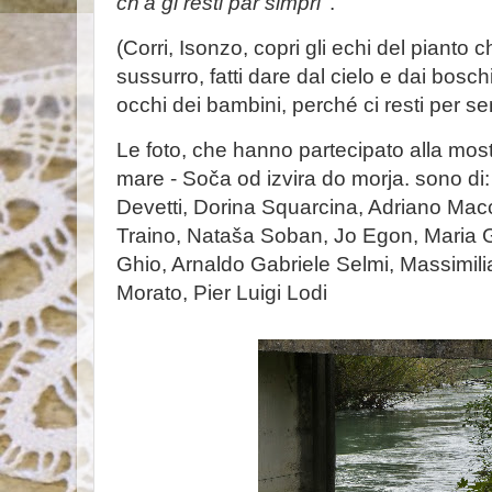
ch'a gi resti par simpri
''.
(Corri, Isonzo, copri gli echi del pianto 
sussurro, fatti dare dal cielo e dai boschi 
occhi dei bambini, perché ci resti per s
Le foto, che hanno partecipato alla most
mare - Soča od izvira do morja. sono di: A
Devetti, Dorina Squarcina, Adriano Macch
Traino, Nataša Soban, Jo Egon, Maria G
Ghio, Arnaldo Gabriele Selmi, Massimili
Morato, Pier Luigi Lodi