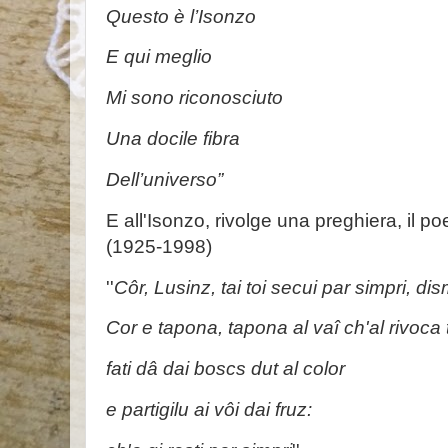
Questo è l’Isonzo
E qui meglio
Mi sono riconosciuto
Una docile fibra
Dell’universo”
E all'Isonzo, rivolge una preghiera, il p
(1925-1998)
''
Côr, Lusinz, tai toi secui par simpri, di
Cor e tapona, tapona al vaî ch'al rivoca 
fati dâ dai boscs dut al color
e partigilu ai vôi dai fruz: