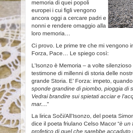
memoria di quei popoli
europei i cui figli vengono
ancora oggi a cercare padri e
nonni e rendere omaggio alla
loro memoria…
Ci provo. Le prime tre che mi vengono 
Forza, Pace… Le spiego così:
L’Isonzo è Memoria – a volte silenzioso 
testimone di millenni di storia delle nostr
grande Storia. E’ Forza: impeto, quando 
sponde grandine di piombo, pioggia di s
Vedrai brandire sui spietati acciar e l'
mar..
.."
La lirica Soči/All’Isonzo, del poeta Sim
dice il poeta friulano Celso Macor “
è un 
profetico di quel che sarebbe accaduto s