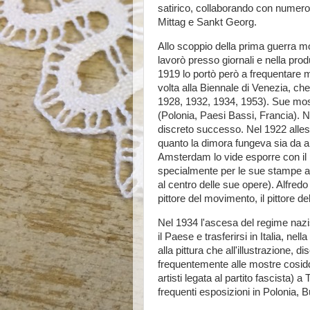
satirico, collaborando con numerosi
Mittag e Sankt Georg.
Allo scoppio della prima guerra mo
lavorò presso giornali e nella prod
1919 lo portò però a frequentare m
volta alla Biennale di Venezia, che
1928, 1932, 1934, 1953). Sue most
(Polonia, Paesi Bassi, Francia). 
discreto successo. Nel 1922 allestì
quanto la dimora fungeva sia da a
Amsterdam lo vide esporre con il pit
specialmente per le sue stampe a 
al centro delle sue opere). Alfredo 
pittore del movimento, il pittore dell
Nel 1934 l'ascesa del regime nazis
il Paese e trasferirsi in Italia, nell
alla pittura che all'illustrazione,
frequentemente alle mostre cosidde
artisti legata al partito fascista) a
frequenti esposizioni in Polonia, Bu