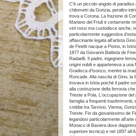
C’è un piccolo angolo di paradiso 
chilometri da Gorizia, peraltro intri
trova a Corona. La frazione di Cor
Mariano del Friuli è certamente ri
vini rossi ma custodisce anche, ne
particolarmente suggestiva d’estat
affascinante legata all'artista Gino
de Finetti nacque a Pisino, in Istri
1877 da Giovanni Battista de Fine
Radaelli. Il padre, ingegnere ferro
origini nobili e apparteneva a una f
Gradisca d'Isonzo, mentre la mad
Roncade. Alla nascita di Gino, la f
trovava in Istria poiché il padre 
alla costruzione della ferrovia ch
Trieste a Pola. L'occupazione del 
famiglia a frequenti trasferimenti, 
crebbe tra Tarvisio, Vienna, Goriz
Trieste. Fin da giovanissimo de Fin
legandosi particolarmente all'arte d
Monaco di Baviera dove dapprima 
superiore tecnica) e nel 1897 all'