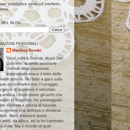
per soddisfare sensi ed intelletto.
mone.
 NEL BLOG
MAZIONI PERSONALI
Marilisa Bombi
Sono nata a Gorizia, in via San
Gabriele, quando ancora le
chiome degli imponenti
ippocastani erano il tetto delle
verdi dimore. Ho fatto a gara sulla
 per dimostrare il mio il coraggio
le gioco di superare il reticolato
 ancora i drusi erano gli orchi che
vano le bambine. Ho passeggiato
ere d'estate a caccia di lucciole
un confine che definiva e divideva
ndi. Sono trascorsi quasi
'anni, da allora, ed io ho cambiato
ù volte. Ma il ricordo di quel