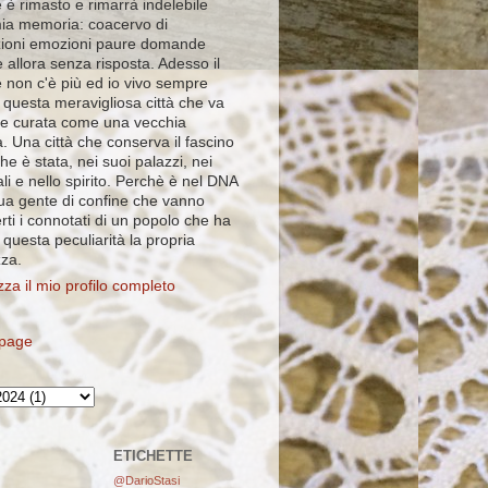
 è rimasto e rimarrà indelebile
mia memoria: coacervo di
ioni emozioni paure domande
 allora senza risposta. Adesso il
e non c'è più ed io vivo sempre
 questa meravigliosa città che va
e curata come una vecchia
. Una città che conserva il fascino
che è stata, nei suoi palazzi, nei
ali e nello spirito. Perchè è nel DNA
sua gente di confine che vanno
rti i connotati di un popolo che ha
i questa peculiarità la propria
zza.
zza il mio profilo completo
page
ETICHETTE
@DarioStasi