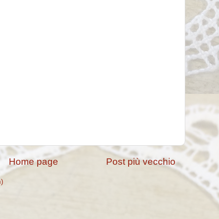
Home page
Post più vecchio
m)