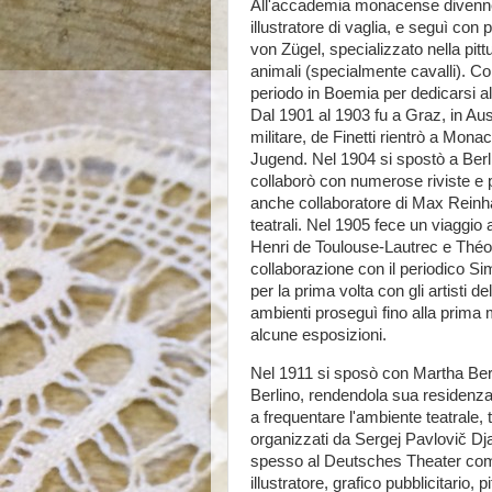
All'accademia monacense divenne 
illustratore di vaglia, e seguì con 
von Zügel, specializzato nella pittur
animali (specialmente cavalli). Co
periodo in Boemia per dedicarsi al
Dal 1901 al 1903 fu a Graz, in Aust
militare, de Finetti rientrò a Monac
Jugend. Nel 1904 si spostò a Berlin
collaborò con numerose riviste e p
anche collaboratore di Max Reinhar
teatrali. Nel 1905 fece un viaggio 
Henri de Toulouse-Lautrec e Théo
collaborazione con il periodico Si
per la prima volta con gli artisti d
ambienti proseguì fino alla prima
alcune esposizioni.
Nel 1911 si sposò con Martha Ber
Berlino, rendendola sua residenza 
a frequentare l'ambiente teatrale, tr
organizzati da Sergej Pavlovič Dja
spesso al Deutsches Theater com
illustratore, grafico pubblicitario, 