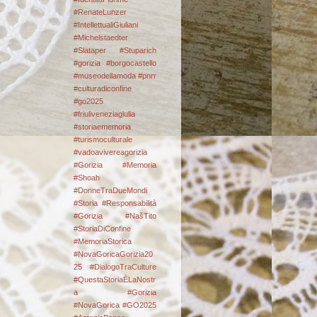
#RenateLunzer
#IntellettualiGiuliani
#Michelstaedter
#Slataper #Stuparich
#gorizia #borgocastello
#museodellamoda #pnrr
#culturadiconfine
#go2025
#friuliveneziagiulia
#storiaememoria
#turismoculturale
#vadoavivereagorizia
#Gorizia #Memoria
#Shoah
#DonneTraDueMondi
#Storia #Responsabilità
#Gorizia #NašTito
#StoriaDiConfine
#MemoriaStorica
#NovaGoricaGorizia20
25 #DialogoTraCulture
#QuestaStoriaÈLaNostr
a
#Gorizia
#NovaGorica #GO2025