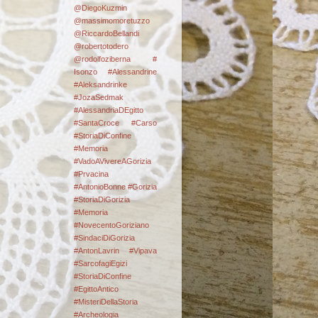
@DiegoKuzmin
@massimomoretuzzo
@RiccardoBellandi
@robertotodero
@rodolfoziberna
#
Isonzo
#Alessandrine
#Aleksandrinke
#JozaSedmak
#AlessandriaDEgitto
#SantaCroce #Carso
#StoriaDiConfine
#Memoria
#VadoAVivereAGorizia
#Prvacina
#AntonioBonne #Gorizia
#StoriaDiGorizia
#Memoria
#NovecentoGoriziano
#SindaciDiGorizia
#AntonLavrin #Vipava
#SarcofagiEgizi
#StoriaDiConfine
#EgittoAntico
#MisteriDellaStoria
#Archeologia