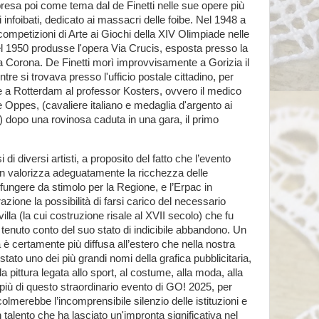
resa poi come tema dal de Finetti nelle sue opere più
i infoibati, dedicato ai massacri delle foibe. Nel 1948 a
competizioni di Arte ai Giochi della XIV Olimpiade nelle
 Nel 1950 produsse l'opera Via Crucis, esposta presso la
 Corona. De Finetti morì improvvisamente a Gorizia il
tre si trovava presso l'ufficio postale cittadino, per
 a Rotterdam al professor Kosters, ovvero il medico
 Oppes, (cavaliere italiano e medaglia d'argento ai
) dopo una rovinosa caduta in una gara, il primo
 di diversi artisti, a proposito del fatto che l’evento
 valorizza adeguatamente la ricchezza delle
ò fungere da stimolo per la Regione, e l’Erpac in
azione la possibilità di farsi carico del necessario
 villa (la cui costruzione risale al XVII secolo) che fu
a, tenuto conto del suo stato di indicibile abbandono. Un
a è certamente più diffusa all’estero che nella nostra
stato uno dei più grandi nomi della grafica pubblicitaria,
ella pittura legata allo sport, al costume, alla moda, alla
più di questo straordinario evento di GO! 2025, per
colmerebbe l’incomprensibile silenzio delle istituzioni e
 talento che ha lasciato un'impronta significativa nel