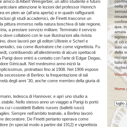
confine
amico di Albert Weisgerber, un altro studente e futuro
nella 
particolare attenzione le lezioni del professor Heinrich
sensaz
a en plein air (all'aria aperta) e in quadri raffiguranti
rimaste
nclusi gli studi accademici, de Finetti trascorse un
confin
la pittura immerso nella natura boschiva di tale regione.
qua, in
ria, a prestare servizio militare. Terminato il servizio
amata 
o dove collaborò con le sue illustrazioni alla rivista
signora
o, dove lavorò per gli editori Ullstein e Scherl e
di ciò 
eriodici, sia come illustratore che come vignettista. Fu
suoi vi
della 
dt, contribuendo all'allestimento di alcuni spettacoli
riscope
a Parigi dove entrò a contatto con l'arte di Edgar Degas,
fatto d
dore Géricault. Nel medesimo anno iniziò la
ricche
mplicissimus, protrattasi fino al 1908. Nel 1906 espose
Visuali
ella secessione di Berlino: la frequentazione di tali
 metà degli anni '30, anche come membro della giuria di
Home 
mann, tedesca di Hannover, e aprì uno studio a
stabile. Nello stesso anno un viaggio a Parigi lo portò
a cui i cosiddetti Ballets russes (balletti russi)
gilev. Sempre nell'ambito teatrale, a Berlino lavorò
e decoratore. De Finetti pertanto operava come
pittore (in special modo a partire dal 1912) e vignettista