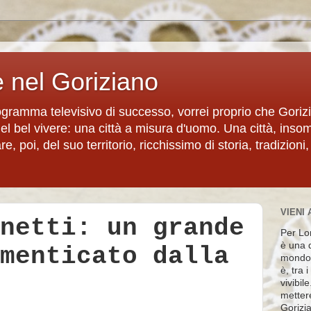
e nel Goriziano
rogramma televisivo di successo, vorrei proprio che Goriz
del bel vivere: una città a misura d'uomo. Una città, inso
, poi, del suo territorio, ricchissimo di storia, tradizioni,
VIENI 
netti: un grande
Per Lon
è una d
menticato dalla
mondo 
è, tra 
vivibil
metter
Gorizia