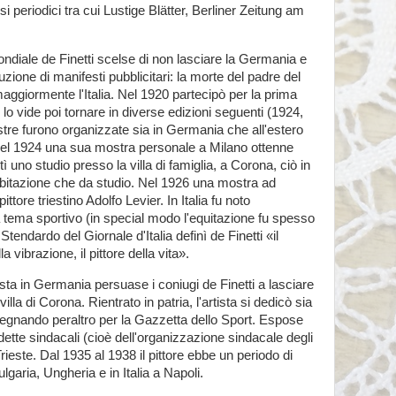
 periodici tra cui Lustige Blätter, Berliner Zeitung am
ndiale de Finetti scelse di non lasciare la Germania e
uzione di manifesti pubblicitari: la morte del padre del
aggiormente l'Italia. Nel 1920 partecipò per la prima
 lo vide poi tornare in diverse edizioni seguenti (1924,
re furono organizzate sia in Germania che all'estero
Nel 1924 una sua mostra personale a Milano ottenne
 uno studio presso la villa di famiglia, a Corona, ciò in
bitazione che da studio. Nel 1926 una mostra ad
tore triestino Adolfo Levier. In Italia fu noto
tema sportivo (in special modo l'equitazione fu spesso
Stendardo del Giornale d'Italia definì de Finetti «il
a vibrazione, il pittore della vita».
ta in Germania persuase i coniugi de Finetti a lasciare
a villa di Corona. Rientrato in patria, l'artista si dedicò sia
 disegnando peraltro per la Gazzetta dello Sport. Espose
tte sindacali (cioè dell'organizzazione sindacale degli
 Trieste. Dal 1935 al 1938 il pittore ebbe un periodo di
lgaria, Ungheria e in Italia a Napoli.