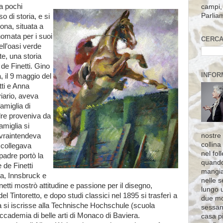
a pochi
campi, 
Parlia
so di storia, e si
ona, situata a
nomata per i suoi
CERCA
ll’oasi verde
e, una storia
 de Finetti. Gino
INFOR
a, il 9 maggio del
tti e Anna
viario, aveva
amiglia di
re proveniva da
amiglia si
nostre 
sovraintendeva
collina
e collegava
nel fol
padre portò la
quando
e de Finetti
mangia
ia, Innsbruck e
nelle s
etti mostrò attitudine e passione per il disegno,
lungo 
el Tintoretto, e dopo studi classici nel 1895 si trasferì a
due mo
si iscrisse alla Technische Hochschule (scuola
sessant
Accademia di belle arti di Monaco di Baviera.
casa pi