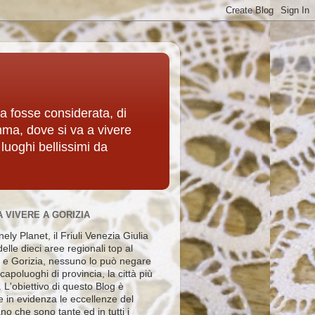
ia fosse considerata, di
mma, dove si va a vivere
 luoghi bellissimi da
A VIVERE A GORIZIA
ely Planet, il Friuli Venezia Giulia
elle dieci aree regionali top al
e Gorizia, nessuno lo può negare
i capoluoghi di provincia, la città più
e. L'obiettivo di questo Blog è
e in evidenza le eccellenze del
no che sono tante ed in tutti i