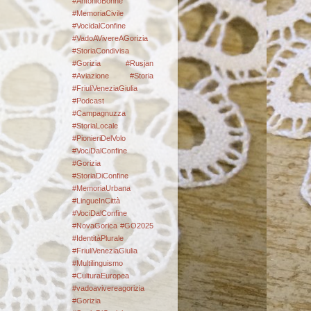
#AntonioBonne
#MemoriaCivile
#VocidalConfine
#VadoAVivereAGorizia
#StoriaCondivisa
#Gorizia #Rusjan
#Aviazione #Storia
#FriuliVeneziaGiulia
#Podcast
#Campagnuzza
#StoriaLocale
#PionieriDelVolo
#VociDalConfine
#Gorizia
#StoriaDiConfine
#MemoriaUrbana
#LingueInCittà
#VociDalConfine
#NovaGorica #GO2025
#IdentitàPlurale
#FriuliVeneziaGiulia
#Multilinguismo
#CulturaEuropea
#vadoavivereagorizia
#Gorizia