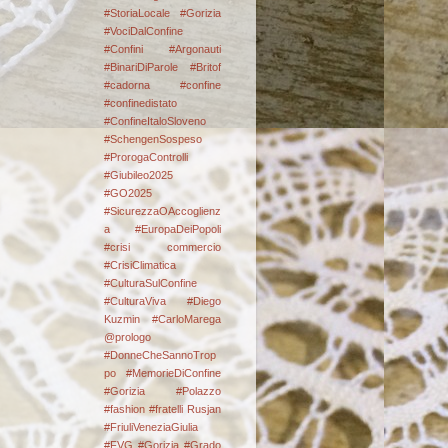
#StoriaLocale #Gorizia
#VociDalConfine
#Confini
#Argonauti
#BinariDiParole
#Britof
#cadorna
#confine
#confinedistato
#ConfineItaloSloveno
#SchengenSospeso
#ProrogaControlli
#Giubileo2025
#GO2025
#SicurezzaOAccoglienz
a #EuropaDeiPopoli
#crisi commercio
#CrisiClimatica
#CulturaSulConfine
#CulturaViva
#Diego
Kuzmin #CarloMarega
@prologo
#DonneCheSannoTrop
po #MemorieDiConfine
#Gorizia #Polazzo
#fashion
#fratelli Rusjan
#FriuliVeneziaGiulia
#FVG #Gorizia #Grado