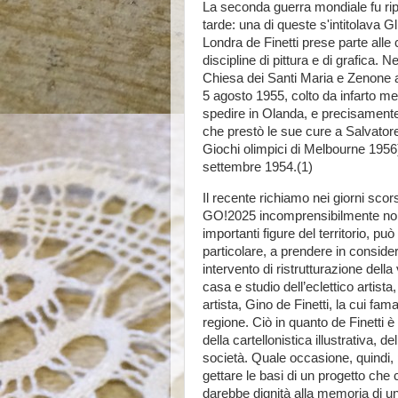
La seconda guerra mondiale fu rip
tarde: una di queste s'intitolava Gl
Londra de Finetti prese parte alle 
discipline di pittura e di grafica.
Chiesa dei Santi Maria e Zenone a
5 agosto 1955, colto da infarto men
spedire in Olanda, e precisamente
che prestò le sue cure a Salvatore
Giochi olimpici di Melbourne 1956
settembre 1954.(1)
Il recente richiamo nei giorni scorsi
GO!2025 incomprensibilmente non
importanti figure del territorio, pu
particolare, a prendere in consider
intervento di ristrutturazione della
casa e studio dell’eclettico artist
artista, Gino de Finetti, la cui fam
regione. Ciò in quanto de Finetti è 
della cartellonistica illustrativa, d
società. Quale occasione, quindi, 
gettare le basi di un progetto che 
darebbe dignità alla memoria di un