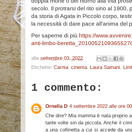
doppia morte o del ritorno alla vita prose
secolo. Il protrarsi del rito sino al 1900
da storia di Agata in Piccolo corpo, tes
la necessità di dare pace all’anima del 
Per saperne di più
https://www.avvenire.
anti-limbo-beretta_201005210936552
alle
settembre 03, 2022
Etichette:
Carnia
,
cinema
,
Laura Samani
,
Lim
1 commento:
Ornella D
4 settembre 2022 alle ore 0
Che dire? Mia mamma è nata proprio a 
tante volte sin da piccola. Anche il cim
a una collinetta a cui si accede da una