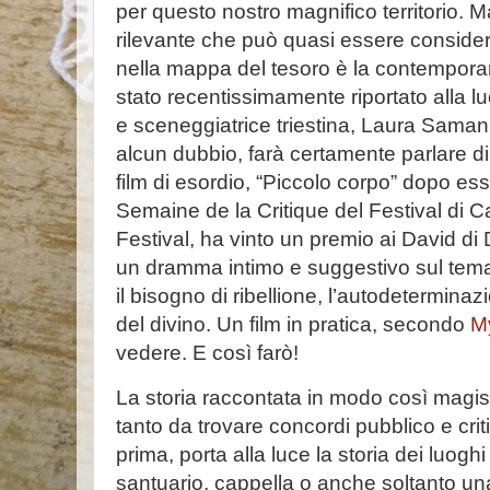
per questo nostro magnifico territorio. 
rilevante che può quasi essere considera
nella mappa del tesoro è la contemporane
stato recentissimamente riportato alla l
e sceneggiatrice triestina, Laura Saman
alcun dubbio, farà certamente parlare di
film di esordio, “Piccolo corpo” dopo ess
Semaine de la Critique del Festival di C
Festival, ha vinto un premio ai David di
un dramma intimo e suggestivo sul tema 
il bisogno di ribellione, l’autodeterminaz
del divino. Un film in pratica, secondo
M
vedere. E così farò!
La storia raccontata in modo così magi
tanto da trovare concordi pubblico e crit
prima, porta alla luce la storia dei luoghi 
santuario, cappella o anche soltanto un