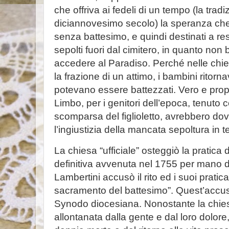
che offriva ai fedeli di un tempo (la tradi
diciannovesimo secolo) la speranza che
senza battesimo, e quindi destinati a r
sepolti fuori dal cimitero, in quanto non
accedere al Paradiso. Perché nelle chie
la frazione di un attimo, i bambini ritorn
potevano essere battezzati. Vero e prop
Limbo, per i genitori dell’epoca, tenuto co
scomparsa del figlioletto, avrebbero do
l’ingiustizia della mancata sepoltura in t
La chiesa “ufficiale” osteggiò la pratica 
definitiva avvenuta nel 1755 per mano 
Lambertini accusò il rito ed i suoi pratic
sacramento del battesimo”. Quest’accu
Synodo diocesiana. Nonostante la chiesa
allontanata dalla gente e dal loro dolore, 