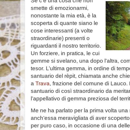
Se c’è una cosa che non
smette di emozionarmi,
nonostante la mia età, è la
scoperta di quante siano le
cose interessanti (a volte
straordinarie) presenti o
riguardanti il nostro territorio.
Un forziere, in pratica, le cui
gemme si svelano, una dopo l’altra, co
tesor. L’ultima gemma, in ordine di tempo,
santuario del rèpit, chiamata anche chies
a
Trava
, frazione del comune di Lauco.
santuario di così straordinario da meritar
l’appellativo di gemma preziosa del terri
Me ne ha parlato per la prima volta una 
anch’essa meravigliata di aver scopert
per puro caso, in occasione di una delle