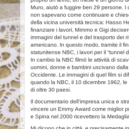
Muro, aiutò a fuggire ben 29 persone. I du
non sapevano come continuare e chiesero
della vicina università tecnica: Hasso He
finanziare i lavori, Mimmo e Gigi decisero 
immagini del tunnel e del trasporto dei r
americano. In questo modo, tramite il f
statunitense NBC, i lavori per il “tunnel d
In cambio la NBC filmò le attività di sca
uomini, donne e bambini uscivano dalla g
Occidente. Le immagini di quel film si dif
quando la NBC, il 10 dicembre 1962, le 
di oltre 30 paesi.
Il documentario dell’impresa unica e stra
vincere un Emmy Award come miglior p
e Spina nel 2000 ricevettero la Medaglia d
Mi dicono che in città, e precisamente in