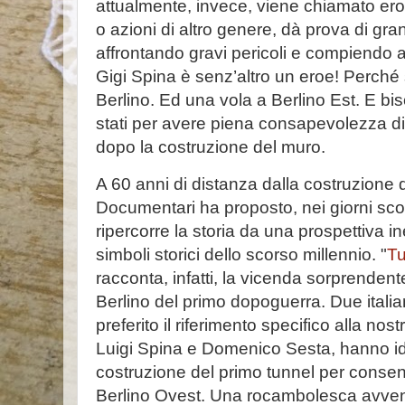
attualmente, invece, viene chiamato eroe
o azioni di altro genere, dà prova di gr
affrontando gravi pericoli e compiendo a
Gigi Spina è senz’altro un eroe! Perché 
Berlino. Ed una vola a Berlino Est. E b
stati per avere piena consapevolezza di 
dopo la costruzione del muro.
A 60 anni di distanza dalla costruzione 
Documentari ha proposto, nei giorni sco
ripercorre la storia da una prospettiva i
simboli storici dello scorso millennio. "
Tu
racconta, infatti, la vicenda sorprenden
Berlino del primo dopoguerra. Due italiani
preferito il riferimento specifico alla no
Luigi Spina e Domenico Sesta, hanno id
costruzione del primo tunnel per consent
Berlino Ovest. Una rocambolesca avven