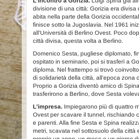
L’incontro a Gorizia.
Luigi Spina già all
divisione di una città: Gorizia era divisa
abita nella parte della Gorizia occidenta
finisce sotto la Jugoslavia. Nel 1961 ini
all’Università di Berlino Ovest. Poco dop
città divisa, questa volta a Berlino.
Domenico Sesta, pugliese diplomato, fino
ospitato in seminario, poi si trasferì a Go
diploma. Nel frattempo si trovò coinvolt
di solidarietà della città, all’epoca zona 
Proprio a Gorizia diventò amico di Spina
trasferirono a Berlino, dove Sesta voleva
L’impresa.
Impiegarono più di quattro me
Ovest per scavare il tunnel, rischiando c
e parenti. Alla fine Sesta e Spina realiz
metri, scavata nel sottosuolo della città
proprio un anno, un mese e un giorno d