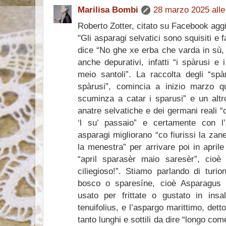
Marilisa Bombi
28 marzo 2025 alle
Roberto Zotter, citato su Facebook agg
"Gli asparagi selvatici sono squisiti e f
dice “No ghe xe erba che varda in sù, 
anche depurativi, infatti “i spàrusi e
meio santoli”. La raccolta degli “sp
spàrusi”, comincia a inizio marzo 
scuminza a catar i sparusi” e un altro
anatre selvatiche e dei germani reali “
‘l su’ passaio” e certamente con l’
asparagi migliorano “co fiurissi la zan
la menestra” per arrivare poi in aprile
“april sparasèr maio saresèr”, cioè
ciliegioso!”. Stiamo parlando di turio
bosco o sparesíne, cioè Asparagus a
usato per frittate o gustato in insa
tenuifolius, e l’aspargo marittimo, det
tanto lunghi e sottili da dire “longo co