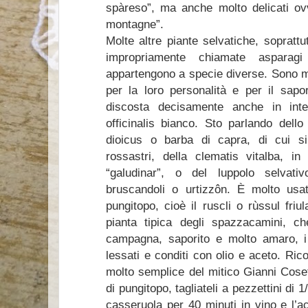
spàreso”, ma anche molto delicati ov
montagne”.
Molte altre piante selvatiche, soprattu
impropriamente chiamate asparag
appartengono a specie diverse. Sono mo
per la loro personalità e per il sap
discosta decisamente anche in inte
officinalis bianco. Sto parlando dell
dioicus o barba di capra, di cui si
rossastri, della clematis vitalba, in
“galudinar”, o del luppolo selvati
bruscandoli o urtizzôn. È molto us
pungitopo, cioè il ruscli o rùssul friu
pianta tipica degli spazzacamini, ch
campagna, saporito e molto amaro, i
lessati e conditi con olio e aceto. Ric
molto semplice del mitico Gianni Coset
di pungitopo, tagliateli a pezzettini di 1
casseruola per 40 minuti in vino e l’a