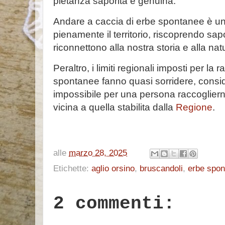
pietanza saporita e genuina.
Andare a caccia di erbe spontanee è u
pienamente il territorio, riscoprendo sapo
riconnettono alla nostra storia e alla na
Peraltro, i limiti regionali imposti per la 
spontanee fanno quasi sorridere, cons
impossibile per una persona raccoglier
vicina a quella stabilita dalla
Regione
.
alle
marzo 28, 2025
Etichette:
aglio orsino
,
bruscandoli
,
erbe spon
2 commenti: