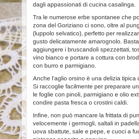
dagli appassionati di cucina casalinga.
Tra le numerose erbe spontanee che po
zona del Goriziano ci sono, oltre al pung
(luppolo selvatico), perfetto per realizza
gusto delicatamente amarognolo. Basta s
aggiungere i bruscandoli spezzettati, tos
vino bianco e portare a cottura con br
con burro e parmigiano.
Anche l’aglio orsino è una delizia tipica
Si raccoglie facilmente per preparare u
le foglie con pinoli, parmigiano e olio ex
condire pasta fresca o crostini caldi.
Infine, non può mancare la frittata di pu
velocemente i germogli, saltali in padell
uova sbattute, sale e pepe, e cuoci a f