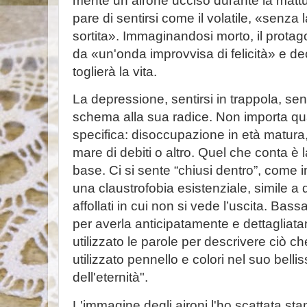
mente un airone ucciso durante la mattut
pare di sentirsi come il volatile, «senza 
sortita». Immaginandosi morto, il protag
da «un'onda improvvisa di felicità» e de
toglierà la vita.
La depressione, sentirsi in trappola, sen
schema alla sua radice. Non importa qua
specifica: disoccupazione in età matura,
mare di debiti o altro. Quel che conta è 
base. Ci si sente “chiusi dentro”, come 
una claustrofobia esistenziale, simile a q
affollati in cui non si vede l’uscita. Bas
per averla anticipatamente e dettagliata
utilizzato le parole per descrivere ciò 
utilizzato pennello e colori nel suo belli
dell'eternità".
L'immagine degli aironi l'ho scattata sta