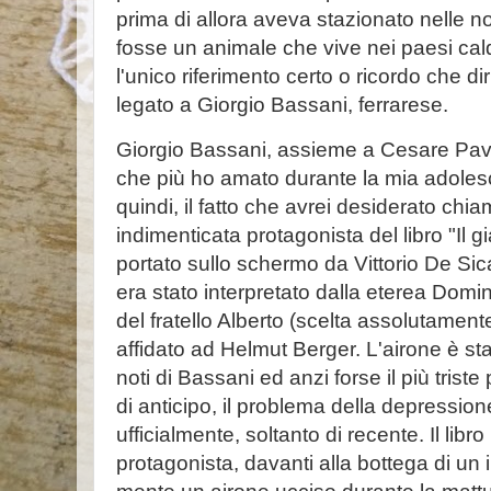
prima di allora aveva stazionato nelle 
fosse un animale che vive nei paesi cald
l'unico riferimento certo o ricordo che di
legato a Giorgio Bassani, ferrarese.
Giorgio Bassani, assieme a Cesare Paves
che più ho amato durante la mia adole
quindi, il fatto che avrei desiderato chia
indimenticata protagonista del libro "Il g
portato sullo schermo da Vittorio De Sica
era stato interpretato dalla eterea Dom
del fratello Alberto (scelta assolutamente
affidato ad Helmut Berger. L'airone è sta
noti di Bassani ed anzi forse il più trist
di anticipo, il problema della depression
ufficialmente, soltanto di recente. Il libr
protagonista, davanti alla bottega di un